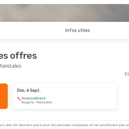
Infos utiles
es offres
Manizales
Fi
Dim. 6 Sept.
Avianca
Direct
Bogota
- Manizales
rs des 20 derniers jours pour les périodes indiquées et ne constituent pas un pri