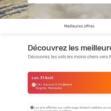
Meilleures offres
Découvrez les meilleur
Découvrez les vols les moins chers vers 
Lun. 31 Août
Dim. 30 Août
- Sam. 5 Sept.
C.A.I. Second S.P.A.
Direct
Bogota
- Manizales
Avianca
Direct
Bogota
- Manizales
Avianca
Direct
Manizales
- Bogota
Les prix affichés sur cette page étaient valables au cou