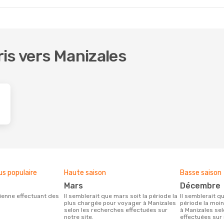
oris vers Manizales
us populaire
Haute saison
Basse saison
mars
décembre
Il semblerait que mars soit la période la
Il semblerait que décembre soit la
plus chargée pour voyager à Manizales
période la moi
selon les recherches effectuées sur
à Manizales se
notre site.
effectuées sur 