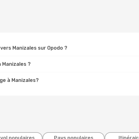
vers Manizales sur Opodo ?
à Manizales ?
ge à Manizales?
 vol populaires
Pays populaires
Itinérai