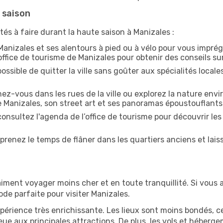
 saison
tés à faire durant la haute saison à Manizales :
anizales et ses alentours à pied ou à vélo pour vous impré
'office de tourisme de Manizales pour obtenir des conseils sur 
ossible de quitter la ville sans goûter aux spécialités local
z-vous dans les rues de la ville ou explorez la nature envi
e Manizales, son street art et ses panoramas époustouflants
onsultez l'agenda de l’office de tourisme pour découvrir les
prenez le temps de flâner dans les quartiers anciens et lais
iment voyager moins cher et en toute tranquillité. Si vous a
iode parfaite pour visiter Manizales.
périence très enrichissante. Les lieux sont moins bondés, c
ueue aux principales attractions. De plus, les vols et héber