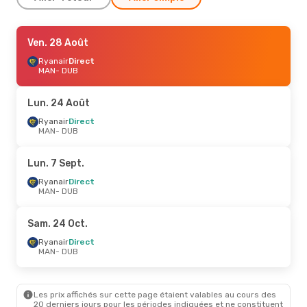
Lun. 7 Sept.
Ven. 28 Août
- Lun. 14 Sept.
Ryanair
Ryanair
Direct
Direct
MAN
MAN
- DUB
- DUB
Ryanair
Direct
DUB
- MAN
Lun. 24 Août
Mer. 21 Oct.
Ryanair
Direct
- Jeu. 22 Oct.
MAN
- DUB
Ryanair
Direct
MAN
- DUB
Ryanair
Direct
Lun. 7 Sept.
DUB
- MAN
Ryanair
Direct
MAN
- DUB
Mer. 2 Sept.
- Dim. 6 Sept.
Aer Lingus
Direct
Sam. 24 Oct.
MAN
- DUB
Aer Lingus
Direct
Ryanair
Direct
DUB
- MAN
MAN
- DUB
Sam. 19 Sept.
- Mar. 22 Sept.
Les prix affichés sur cette page étaient valables au cours des
Aer Lingus
Direct
20 derniers jours pour les périodes indiquées et ne constituent