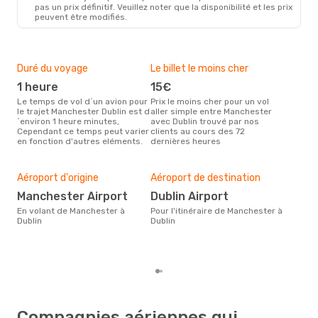
MAN
- DUB
pas un prix définitif. Veuillez noter que la disponibilité et les prix
Aer Lingus
Direct
peuvent être modifiés.
DUB
- MAN
Duré du voyage
Le billet le moins cher
Hau
1 heure
15€
m
Le temps de vol d´un avion pour
Prix le moins cher pour un vol
Il semblerait que mars soit la
le trajet Manchester Dublin est d
aller simple entre Manchester
péri
´environ 1 heure minutes,
avec Dublin trouvé par nos
voy
Cependant ce temps peut varier
clients au cours des 72
selo
en fonction d'autres eléments.
dernières heures
sur 
Bud
sim
Aéroport d'origine
Aéroport de destination
6
Manchester Airport
Dublin Airport
Le prix d'un billet d´avion
Man
En volant de Manchester à
Pour l'itinéraire de Manchester à
est 
Dublin
Dublin
basé
Compagnies aériennes qui