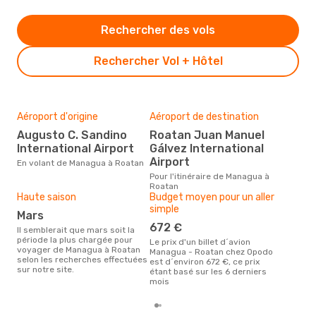
Rechercher des vols
Rechercher Vol + Hôtel
Aéroport d'origine
Aéroport de destination
Mei
rés
Augusto C. Sandino
Roatan Juan Manuel
o
International Airport
Gálvez International
Airport
Selon des données en temps
En volant de Managua à Roatan
réel
Pour l'itinéraire de Managua à
plus
Roatan
rése
Haute saison
Budget moyen pour un aller
dest
simple
dép
mars
672 €
Il semblerait que mars soit la
période la plus chargée pour
Le prix d'un billet d´avion
voyager de Managua à Roatan
Managua - Roatan chez Opodo
selon les recherches effectuées
est d´environ 672 €, ce prix
sur notre site.
étant basé sur les 6 derniers
mois