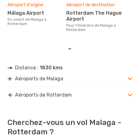
sim
Aéroport d'origine
Aéroport de destination
19
Málaga Airport
Rotterdam The Hague
Le prix d'un billet d´avion Malaga
Airport
En volant de Malaga à
- R
Rotterdam
´env
Pour l'itinéraire de Malaga à
basé
Rotterdam
Distance :
1830 kms
Aéroports de Malaga
Aéroports de Rotterdam
Cherchez-vous un vol Malaga -
Rotterdam ?