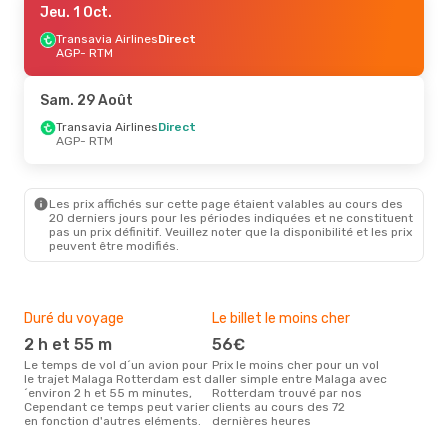
Jeu. 1 Oct.
Transavia Airlines
Direct
AGP
- RTM
Sam. 29 Août
Transavia Airlines
Direct
AGP
- RTM
Les prix affichés sur cette page étaient valables au cours des
20 derniers jours pour les périodes indiquées et ne constituent
pas un prix définitif. Veuillez noter que la disponibilité et les prix
peuvent être modifiés.
Duré du voyage
Le billet le moins cher
Hau
2 h et 55 m
56€
m
Le temps de vol d´un avion pour
Prix le moins cher pour un vol
Il semblerait que mars soit la
le trajet Malaga Rotterdam est d
aller simple entre Malaga avec
péri
´environ 2 h et 55 m minutes,
Rotterdam trouvé par nos
voy
Cependant ce temps peut varier
clients au cours des 72
selo
en fonction d'autres eléments.
dernières heures
sur 
Bud