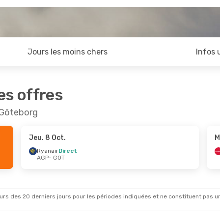
Jours les moins chers
Infos 
es offres
 Göteborg
Jeu. 8 Oct.
M
Ryanair
Direct
AGP
- GOT
rs des 20 derniers jours pour les périodes indiquées et ne constituent pas un pri