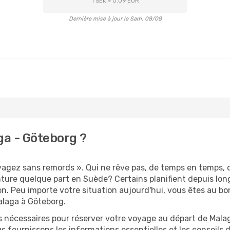
1 SEK = 0.09 EUR
Dernière mise à jour le Sam. 08/08
ga - Göteborg ?
oyagez sans remords ». Qui ne rêve pas, de temps en temps, 
ture quelque part en Suède? Certains planifient depuis lo
on. Peu importe votre situation aujourd'hui, vous êtes au 
alaga à Göteborg.
s nécessaires pour réserver votre voyage au départ de Malag
s fournissons les informations essentielles et les conseils