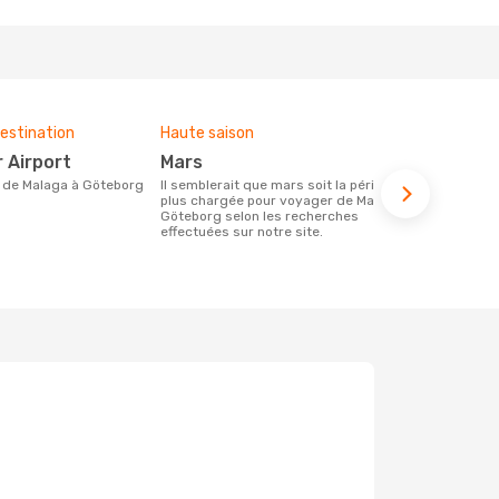
estination
Haute saison
Compagnies
ce voyage
r Airport
mars
Scandinavian Airlines,
ire de Malaga à Göteborg
Il semblerait que mars soit la période la
Ryanair
plus chargée pour voyager de Malaga à
Göteborg selon les recherches
Les compagnie(s) aérienne(s)
effectuées sur notre site.
effectuant d
Göteborg