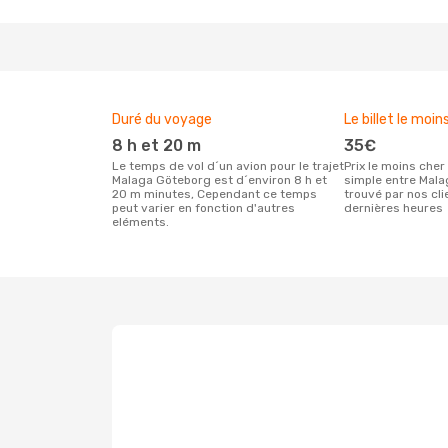
Duré du voyage
Le billet le moin
8 h et 20 m
35€
Le temps de vol d´un avion pour le trajet
Prix le moins cher pour un vol aller
Malaga Göteborg est d´environ 8 h et
simple entre Mal
20 m minutes, Cependant ce temps
trouvé par nos cl
peut varier en fonction d'autres
dernières heures
eléments.