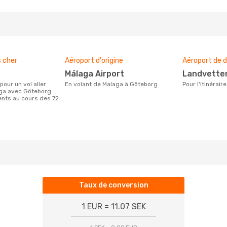
s cher
Aéroport d'origine
Aéroport de d
Málaga Airport
Landvette
En volant de Malaga à Göteborg
Pour l'itinéra
aga avec Göteborg
ients au cours des 72
Taux de conversion
1 EUR = 11.07 SEK