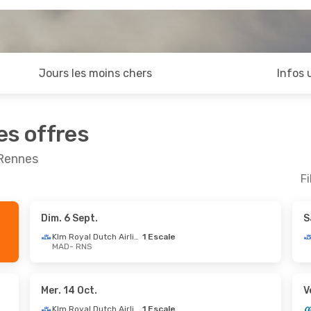
Jours les moins chers
Infos 
es offres
 Rennes
Fi
Dim. 6 Sept.
S
ct.
- Dim. 18 Oct.
Ven. 21 Août
- Lun. 2
Klm Royal Dutch Airlines
1 Escale
MAD
- RNS
Klm Royal Dutch Airlines
Klm Royal Dutch Airlines
1 Escale
NS
MAD
- RNS
ce
1 Escale
Air France
1 Escale
AD
RNS
- MAD
Mer. 14 Oct.
V
Klm Royal Dutch Airlines
1 Escale