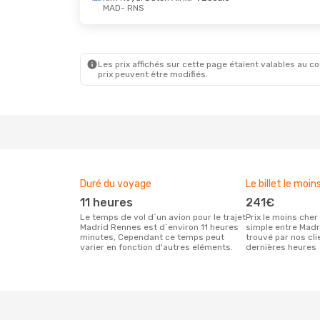
MAD
- RNS
Ven. 11 Sept.
- Mar. 15 Sept.
Klm Royal Dutch Airlines
1 Escale
MAD
- RNS
Les prix affichés sur cette page étaient valables au cou
Air France
1 Escale
prix peuvent être modifiés.
RNS
- MAD
Duré du voyage
Le billet le moin
11 heures
241€
Le temps de vol d´un avion pour le trajet
Prix le moins cher pour un vol aller
Madrid Rennes est d´environ 11 heures
simple entre Mad
minutes, Cependant ce temps peut
trouvé par nos cl
varier en fonction d'autres eléments.
dernières heures