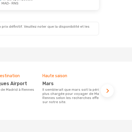
MAD
- RNS
x définitif. Veuillez noter que la disponibilité et les
estination
Haute saison
Budget moy
ques Airport
mars
280 €
ire de Madrid à Rennes
Il semblerait que mars soit la période la
Le prix d'un billet d´avion Madrid -
plus chargée pour voyager de Madrid à
Rennes chez
Rennes selon les recherches effectuées
€, ce prix é
sur notre site.
mois