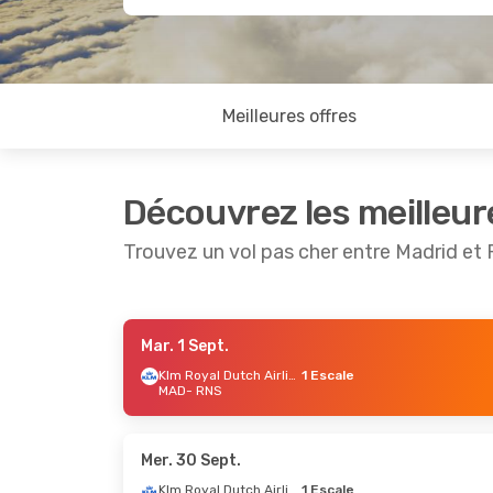
Meilleures offres
Découvrez les meilleur
Trouvez un vol pas cher entre Madrid et
Mar. 1 Sept.
Ven. 4 Sept.
- Dim. 6 Sept.
Sam. 17 O
Klm Royal Dutch Airlines
1 Escale
MAD
- RNS
Klm Royal Dutch Airlines
1 Escale
1 Escale
MAD
- RNS
MAD
- R
Air France
1 Escale
Air Fran
RNS
- MAD
RNS
- M
Mer. 30 Sept.
Klm Royal Dutch Airlines
1 Escale