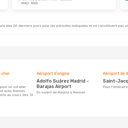
MAD
- RNS
rs des 20 derniers jours pour les périodes indiquées et ne constituent pas un pri
s cher
Aéroport d'origine
Aéroport de d
Adolfo Suárez Madrid -
Saint-Jac
Barajas Airport
Pour l'itinéra
rid avec Rennes
En volant de Madrid à Rennes
ients au cours des 72