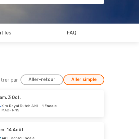
utiles
FAQ
ltrer par
Aller-retour
Aller simple
am. 3 Oct.
4 Août
Klm Royal Dutch Airlines
1 Escale
MAD
- RNS
en. 14 Août
Air Europa
1 Escale