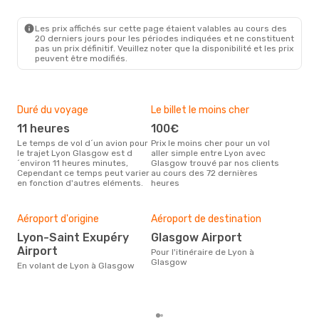
LYS
- GLA
British Airways
1 Escale
GLA
- LYS
Les prix affichés sur cette page étaient valables au cours des
20 derniers jours pour les périodes indiquées et ne constituent
pas un prix définitif. Veuillez noter que la disponibilité et les prix
peuvent être modifiés.
Duré du voyage
Le billet le moins cher
Hau
11 heures
100€
m
Le temps de vol d´un avion pour
Prix le moins cher pour un vol
Il semblerait que mars soit la
le trajet Lyon Glasgow est d
aller simple entre Lyon avec
péri
´environ 11 heures minutes,
Glasgow trouvé par nos clients
voy
Cependant ce temps peut varier
au cours des 72 dernières
selo
en fonction d'autres eléments.
heures
sur 
Mei
rés
Aéroport d'origine
Aéroport de destination
a
Lyon-Saint Exupéry
Glasgow Airport
Selon des données en temps
Airport
réel
Pour l'itinéraire de Lyon à
popu
Glasgow
En volant de Lyon à Glasgow
rése
des
dép