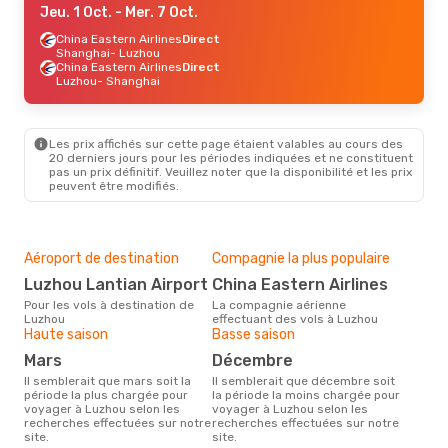
Jeu. 1 Oct.
- Mer. 7 Oct.
China Eastern Airlines
Direct
Shanghai
- Luzhou
China Eastern Airlines
Direct
Luzhou
- Shanghai
Les prix affichés sur cette page étaient valables au cours des
20 derniers jours pour les périodes indiquées et ne constituent
pas un prix définitif. Veuillez noter que la disponibilité et les prix
peuvent être modifiés.
Aéroport de destination
Compagnie la plus populaire
Luzhou Lantian Airport
China Eastern Airlines
Pour les vols à destination de
La compagnie aérienne
Luzhou
effectuant des vols à Luzhou
Haute saison
Basse saison
mars
décembre
Il semblerait que mars soit la
Il semblerait que décembre soit
période la plus chargée pour
la période la moins chargée pour
voyager à Luzhou selon les
voyager à Luzhou selon les
recherches effectuées sur notre
recherches effectuées sur notre
site.
site.