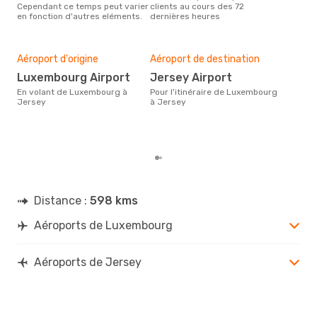
Cependant ce temps peut varier
clients au cours des 72
Jer
en fonction d'autres eléments.
dernières heures
effe
Mei
rés
Aéroport d'origine
Aéroport de destination
m
Luxembourg Airport
Jersey Airport
Selon des données en temps
En volant de Luxembourg à
Pour l'itinéraire de Luxembourg
réel
Jersey
à Jersey
popu
rése
dest
dép
Distance :
598 kms
Aéroports de Luxembourg
Aéroports de Jersey