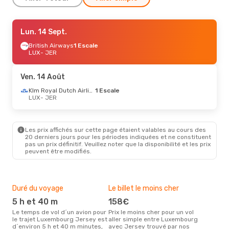
Sam. 12 Sept.
Lun. 14 Sept.
- Jeu. 17 Sept.
British Airways
British Airways
1 Escale
1 Escale
LUX
LUX
- JER
- JER
British Airways
1 Escale
JER
- LUX
Ven. 14 Août
Jeu. 20 Août
- Lun. 24 Août
Klm Royal Dutch Airlines
1 Escale
LUX
- JER
British Airways
1 Escale
LUX
- JER
British Airways
1 Escale
JER
- LUX
Les prix affichés sur cette page étaient valables au cours des
20 derniers jours pour les périodes indiquées et ne constituent
pas un prix définitif. Veuillez noter que la disponibilité et les prix
Jeu. 27 Août
- Dim. 30 Août
peuvent être modifiés.
British Airways
1 Escale
LUX
- JER
British Airways
1 Escale
JER
- LUX
Duré du voyage
Le billet le moins cher
Hau
5 h et 40 m
158€
m
Le temps de vol d´un avion pour
Prix le moins cher pour un vol
Il semblerait que mars soit la
le trajet Luxembourg Jersey est
aller simple entre Luxembourg
péri
d´environ 5 h et 40 m minutes,
avec Jersey trouvé par nos
voy