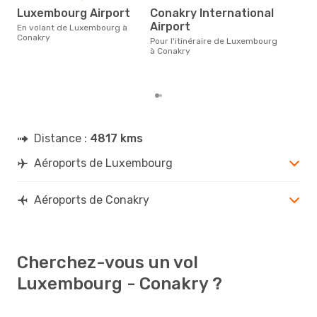
d
Luxembourg Airport
Conakry International
Selon des données en temps
Airport
En volant de Luxembourg à
réel
Conakry
Pour l'itinéraire de Luxembourg
plus
à Conakry
rése
dest
dép
Distance :
4817 kms
Aéroports de Luxembourg
Aéroports de Conakry
Cherchez-vous un vol
Luxembourg - Conakry ?