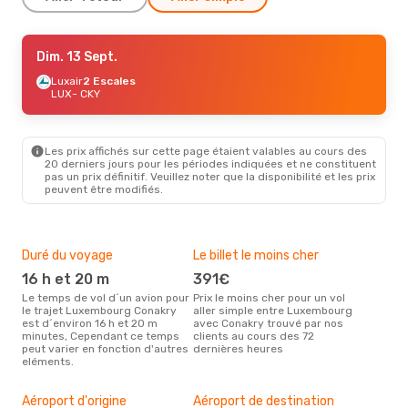
Jeu. 24 Sept.
Dim. 13 Sept.
- Dim. 27 Sept.
Air France
Luxair
2 Escales
1 Escale
LUX
LUX
- CKY
- CKY
Air France
1 Escale
CKY
- LUX
Les prix affichés sur cette page étaient valables au cours des
20 derniers jours pour les périodes indiquées et ne constituent
pas un prix définitif. Veuillez noter que la disponibilité et les prix
peuvent être modifiés.
Duré du voyage
Le billet le moins cher
Hau
16 h et 20 m
391€
m
Le temps de vol d´un avion pour
Prix le moins cher pour un vol
Il semblerait que mars soit la
le trajet Luxembourg Conakry
aller simple entre Luxembourg
péri
est d´environ 16 h et 20 m
avec Conakry trouvé par nos
voy
minutes, Cependant ce temps
clients au cours des 72
Con
peut varier en fonction d'autres
dernières heures
effe
eléments.
Mei
rés
Aéroport d'origine
Aéroport de destination