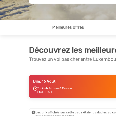
Meilleures offres
Découvrez les meilleur
Trouvez un vol pas cher entre Luxembou
Dim. 16 Août
Dim. 16 Août
- Sam. 22 Août
Sam. 29 
Turkish Airlines
1 Escale
LUX
- BAH
Lufthansa
3 Escales
Luxair
2 
LUX
- BAH
LUX
- BA
Royal Jordanian
3 Escales
Qatar Ai
BAH
- LUX
BAH
- LU
Les prix affichés sur cette page étaient valables au cou