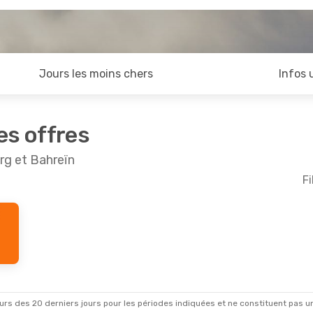
Jours les moins chers
Infos 
es offres
rg et Bahreïn
Fi
Août
- Ven. 4 Sept.
Escales
H
rways
2 Escales
X
rs des 20 derniers jours pour les périodes indiquées et ne constituent pas un pri