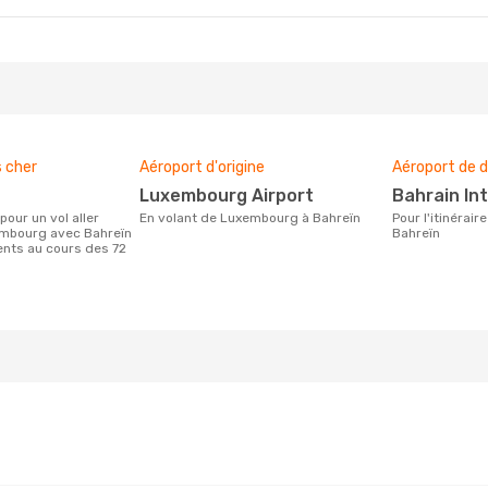
s cher
Aéroport d'origine
Aéroport de d
Luxembourg Airport
Bahrain In
En volant de Luxembourg à Bahreïn
Pour l'itinéraire de Luxembourg à
embourg avec Bahreïn
Bahreïn
ients au cours des 72