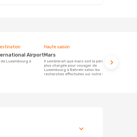
estination
Haute saison
Budget moy
ternational Airport
mars
737 €
Il semblerait que mars soit la période la
Le prix d'un billet d´avion Luxembourg -
plus chargée pour voyager de
Bahreïn chez
Luxembourg à Bahreïn selon les
ce prix étan
recherches effectuées sur notre site.
mois