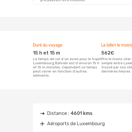
prix peuvent être modifiés.
Duré du voyage
Le billet le moin
15 h et 15 m
562€
Le temps de vol d´un avion pour le trajet
Prix le moins cher pour un vol aller
Luxembourg Bahreïn est d´environ 15 h
simple entre Lux
et 15 m minutes, Cependant ce temps
trouvé par nos cl
peut varier en fonction d'autres
dernières heures
eléments.
Distance :
4601 kms
Aéroports de Luxembourg