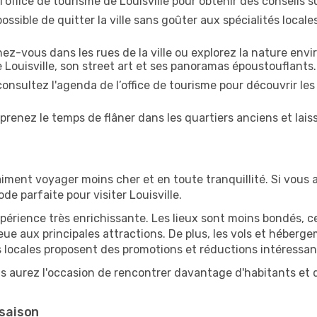
l'office de tourisme de Louisville pour obtenir des conseils su
ossible de quitter la ville sans goûter aux spécialités local
z-vous dans les rues de la ville ou explorez la nature envi
 Louisville, son street art et ses panoramas époustouflants.
onsultez l'agenda de l’office de tourisme pour découvrir les
prenez le temps de flâner dans les quartiers anciens et lais
iment voyager moins cher et en toute tranquillité. Si vous a
ode parfaite pour visiter Louisville.
périence très enrichissante. Les lieux sont moins bondés, c
ueue aux principales attractions. De plus, les vols et héber
 locales proposent des promotions et réductions intéressan
us aurez l'occasion de rencontrer davantage d'habitants et d
 saison