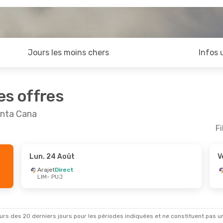
Jours les moins chers
Infos 
es offres
unta Cana
Fi
Lun. 24 Août
V
ept.
- Mer. 9 Sept.
Mer. 21 Oct.
- Sam. 
Arajet
Direct
LIM
- PUJ
irect
Avianca
1 Escale
UJ
LIM
- PUJ
irect
Avianca
1 Escale
IM
PUJ
- LIM
rs des 20 derniers jours pour les périodes indiquées et ne constituent pas un pri