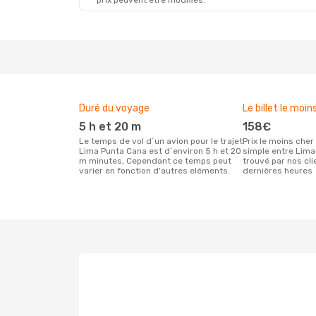
prix peuvent être modifiés.
Lun. 17 Août
- Mar. 25 Août
Sam. 26
Arajet
Direct
Avianc
LIM
- PUJ
LIM
- P
Avianca
1 Escale
Avianc
PUJ
- LIM
PUJ
- L
Duré du voyage
Le billet le moin
5 h et 20 m
158€
Le temps de vol d´un avion pour le trajet
Prix le moins cher pour un vol aller
Lima Punta Cana est d´environ 5 h et 20
simple entre Lim
m minutes, Cependant ce temps peut
trouvé par nos cl
varier en fonction d'autres eléments.
dernières heures