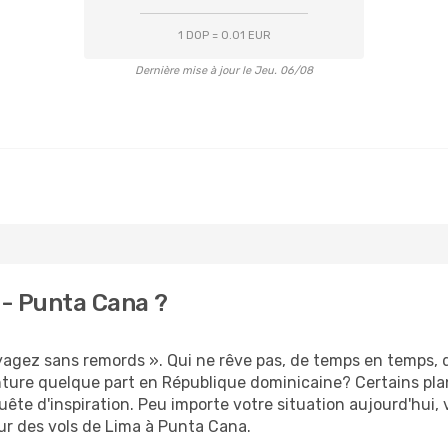
1 DOP = 0.01 EUR
Dernière mise à jour le Jeu. 06/08
- Punta Cana ?
oyagez sans remords ». Qui ne rêve pas, de temps en temps, 
ture quelque part en République dominicaine? Certains pla
ête d'inspiration. Peu importe votre situation aujourd'hui,
ur des vols de Lima à Punta Cana.