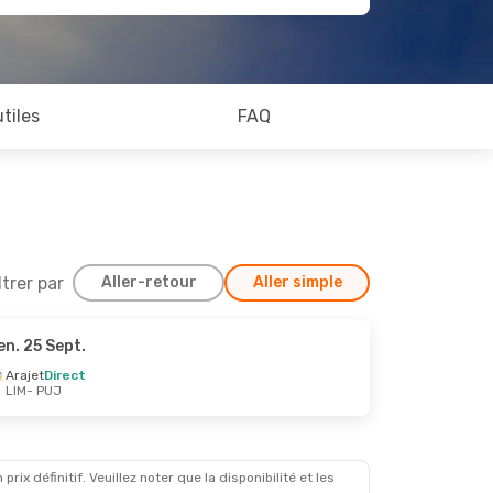
utiles
FAQ
ltrer par
Aller-retour
Aller simple
en. 25 Sept.
24 Oct.
Arajet
Direct
LIM
- PUJ
x définitif. Veuillez noter que la disponibilité et les