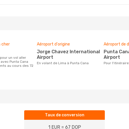
 Sept.
- Mer. 30 Sept.
a
1 Escale
UJ
a
1 Escale
IM
s cher
Aéroport d'origine
Aéroport de d
Jorge Chavez International
Punta Cana International
Airport
Airport
a avec Punta Cana
En volant de Lima à Punta Cana
Pour l'itinéra
ients au cours des 72
Taux de conversion
1 EUR = 67 DOP