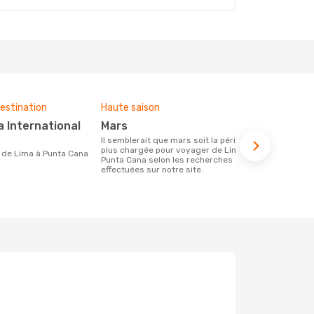
estination
Haute saison
Compagnies
ce voyage
mars
Sky Airline, Arajet, LATAM
Il semblerait que mars soit la période la
Airlines
plus chargée pour voyager de Lima à
ire de Lima à Punta Cana
Punta Cana selon les recherches
Les compagnie(s) aérienne(s)
effectuées sur notre site.
effectuant d
Cana