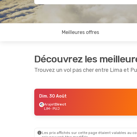
Meilleures offres
Découvrez les meilleur
Trouvez un vol pas cher entre Lima et P
Dim. 30 Août
Jeu. 27 Août
- Mar. 1 Sept.
Mar. 8 S
Arajet
Direct
LIM
- PUJ
Arajet
Direct
Arajet
D
LIM
- PUJ
LIM
- P
Arajet
Direct
Arajet
D
PUJ
- LIM
PUJ
- L
Les prix affichés sur cette page étaient valables au cou