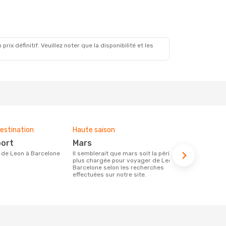
x définitif. Veuillez noter que la disponibilité et les
estination
Haute saison
Compagnies
ce voyage
port
mars
Iberia
ire de Leon à Barcelone
Il semblerait que mars soit la période la
plus chargée pour voyager de Leon à
Les compagnie(s) aérienne(s)
Barcelone selon les recherches
effectuant d
effectuées sur notre site.
Barcelone