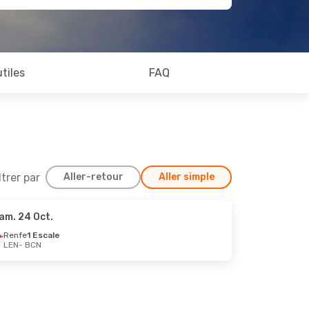
utiles
FAQ
ltrer par
Aller-retour
Aller simple
am. 24 Oct.
Renfe
1 Escale
LEN
- BCN