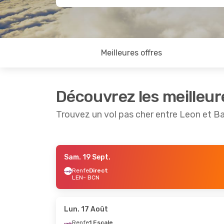
Meilleures offres
Découvrez les meilleur
Trouvez un vol pas cher entre Leon et B
Sam. 19 Sept.
Jeu. 3 Sept.
- Lun. 7 Sept.
Renfe
Direct
LEN
- BCN
Renfe
1 Escale
LEN
- BCN
Iberia
Direct
BCN
- LEN
Lun. 17 Août
Renfe
1 Escale