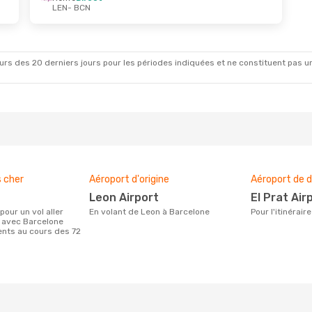
LEN
- BCN
rs des 20 derniers jours pour les périodes indiquées et ne constituent pas un pri
s cher
Aéroport d'origine
Aéroport de d
Leon Airport
El Prat Air
En volant de Leon à Barcelone
Pour l'itinéra
 avec Barcelone
ients au cours des 72