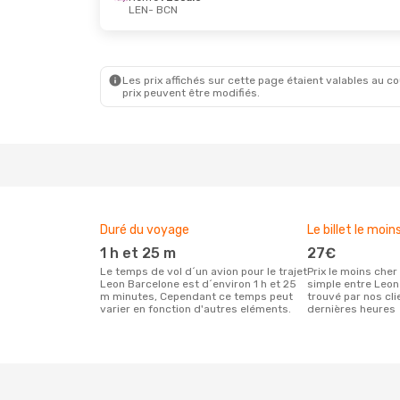
LEN
- BCN
Les prix affichés sur cette page étaient valables au cou
prix peuvent être modifiés.
Duré du voyage
Le billet le moin
1 h et 25 m
27€
Le temps de vol d´un avion pour le trajet
Prix le moins cher pour un vol aller
Leon Barcelone est d´environ 1 h et 25
simple entre Leon
m minutes, Cependant ce temps peut
trouvé par nos cl
varier en fonction d'autres eléments.
dernières heures