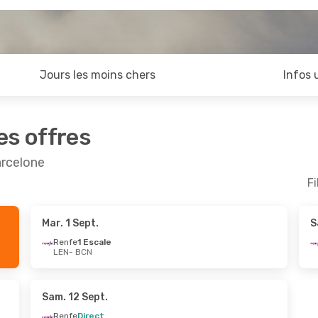
Jours les moins chers
Infos 
es offres
arcelone
Fi
Mar. 1 Sept.
S
Renfe
1 Escale
LEN
- BCN
Sam. 12 Sept.
Renfe
Direct