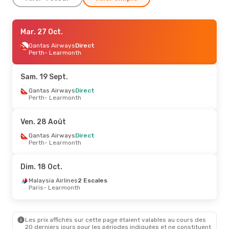
Mar. 27 Oct.
Mar. 27 Oct.
- Ven. 30 Oct.
Qantas Airways
Qantas Airways
Direct
Direct
Perth
Perth
- Learmonth
- Learmonth
Qantas Airways
Direct
Learmonth
- Perth
Sam. 19 Sept.
Sam. 5 Sept.
Qantas Airways
- Dim. 6 Sept.
Direct
Perth
- Learmonth
Qantas Airways
Direct
Perth
- Learmonth
Qantas Airways
Direct
Ven. 28 Août
Learmonth
- Perth
Qantas Airways
Direct
Perth
- Learmonth
Dim. 18 Oct.
Malaysia Airlines
2 Escales
Paris
- Learmonth
Les prix affichés sur cette page étaient valables au cours des
20 derniers jours pour les périodes indiquées et ne constituent