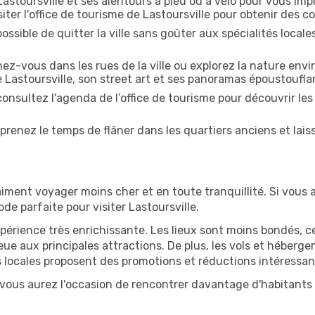
astoursville et ses alentours à pied ou à vélo pour vous i
ter l'office de tourisme de Lastoursville pour obtenir des con
ossible de quitter la ville sans goûter aux spécialités local
z-vous dans les rues de la ville ou explorez la nature envi
 Lastoursville, son street art et ses panoramas époustoufla
onsultez l'agenda de l’office de tourisme pour découvrir les
prenez le temps de flâner dans les quartiers anciens et lais
iment voyager moins cher et en toute tranquillité. Si vous a
ode parfaite pour visiter Lastoursville.
périence très enrichissante. Les lieux sont moins bondés, c
ueue aux principales attractions. De plus, les vols et héber
 locales proposent des promotions et réductions intéressan
, vous aurez l'occasion de rencontrer davantage d'habitants e