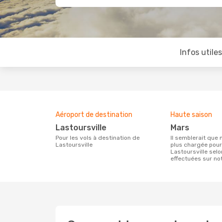
Infos utile
Aéroport de destination
Haute saison
Lastoursville
mars
Pour les vols à destination de
Il semblerait que mars soit la période la
Lastoursville
plus chargée pour
Lastoursville sel
effectuées sur not