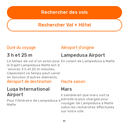
Rechercher des vols
Rechercher Vol + Hôtel
Duré du voyage
Aéroport d'origine
Bud
sim
3 h et 25 m
Lampedusa Airport
16
Le temps de vol d´un avion pour
En volant de Lampedusa à Malte
le trajet Lampedusa Malte est d
Le prix d'un billet d´avion
´environ 3 h et 25 m minutes,
Lam
Cependant ce temps peut varier
est 
en fonction d'autres eléments.
étan
Aéroport de destination
Haute saison
moi
Luqa International
mars
Airport
Il semblerait que mars soit la
période la plus chargée pour
Pour l'itinéraire de Lampedusa à
voyager de Lampedusa à Malte
Malte
selon les recherches effectuées
sur notre site.