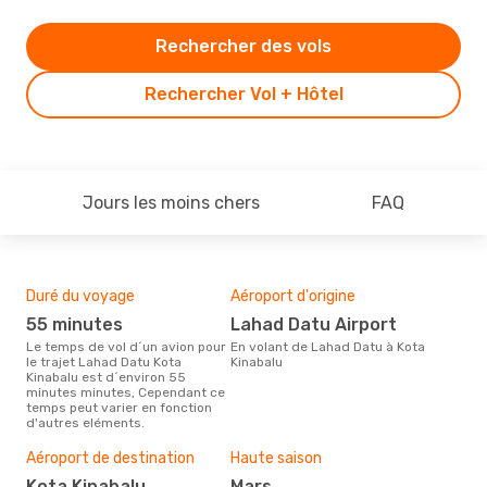
Rechercher des vols
Rechercher Vol + Hôtel
Jours les moins chers
FAQ
Duré du voyage
Aéroport d'origine
Com
des
55 minutes
Lahad Datu Airport
M
Le temps de vol d´un avion pour
En volant de Lahad Datu à Kota
le trajet Lahad Datu Kota
Kinabalu
Les compagnie(s) aérienne(s)
Kinabalu est d´environ 55
effe
minutes minutes, Cependant ce
Datu
temps peut varier en fonction
d'autres eléments.
Mei
Aéroport de destination
Haute saison
rés
Kota Kinabalu
mars