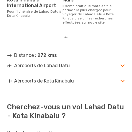
a
International Airport
Il semblerait que mars soit la
Selon des données en temps
période la plus chargée pour
réel
Pour l'itinéraire de Lahad Datu à
voyager de Lahad Datu à Kota
popu
Kota Kinabalu
Kinabalu selon les recherches
rése
effectuées sur notre site.
dest
au 
Distance :
272 kms
Aéroports de Lahad Datu
Aéroports de Kota Kinabalu
Cherchez-vous un vol Lahad Datu
- Kota Kinabalu ?