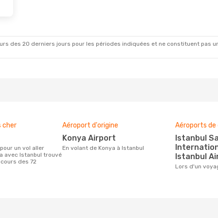
rs des 20 derniers jours pour les périodes indiquées et ne constituent pas un pri
s cher
Aéroport d'origine
Aéroports de 
Konya Airport
Istanbul Sabiha Gökçen
Internation
En volant de Konya à Istanbul
a avec Istanbul trouvé
Istanbul Ai
 cours des 72
Lors d'un voya