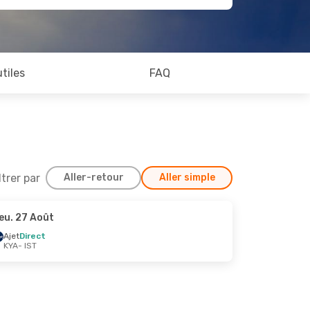
utiles
FAQ
ltrer par
Aller-retour
Aller simple
eu. 27 Août
8 Sept.
Ajet
Direct
KYA
- IST