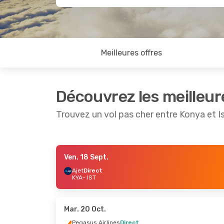
Meilleures offres
Découvrez les meilleur
Trouvez un vol pas cher entre Konya et I
Ven. 18 Sept.
Sam. 26 Sept.
- Mer. 30 Sept.
Sam. 15
Ajet
Direct
KYA
- IST
Ajet
Direct
Ajet
Di
KYA
- IST
KYA
- I
Ajet
Direct
Ajet
Di
IST
- KYA
IST
- K
Mar. 20 Oct.
Pegasus Airlines
Direct