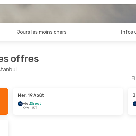
Jours les moins chers
Infos 
es offres
stanbul
Fi
Mer. 19 Août
J
 Août
- Sam. 22 Août
Mar. 1 Sept.
- Mar. 
Ajet
Direct
KYA
- IST
rect
Ajet
Direct
ST
KYA
- IST
rect
Ajet
Direct
YA
IST
- KYA