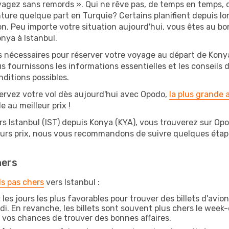
oyagez sans remords ». Qui ne rêve pas, de temps en temps, 
ure quelque part en Turquie? Certains planifient depuis lo
on. Peu importe votre situation aujourd'hui, vous êtes au 
onya à Istanbul.
s nécessaires pour réserver votre voyage au départ de Konya
s fournissons les informations essentielles et les conseils
nditions possibles.
ervez votre vol dès aujourd'hui avec Opodo,
la plus grande
e au meilleur prix !
rs Istanbul (IST) depuis Konya (KYA), vous trouverez sur Opodo
leurs prix, nous vous recommandons de suivre quelques éta
hers
ls pas chers
vers Istanbul :
:
les jours les plus favorables pour trouver des billets d'avi
di. En revanche, les billets sont souvent plus chers le week
vos chances de trouver des bonnes affaires.