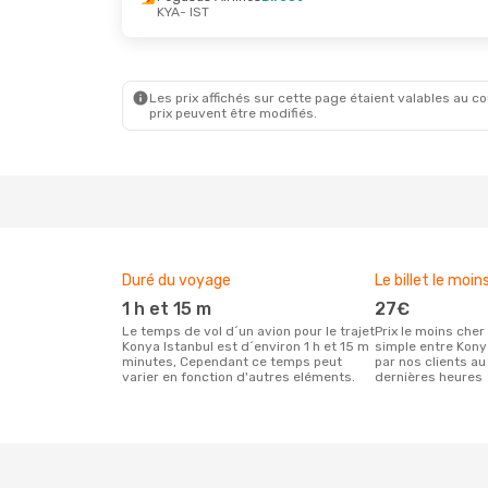
KYA
- IST
Les prix affichés sur cette page étaient valables au cou
prix peuvent être modifiés.
Duré du voyage
Le billet le moin
1 h et 15 m
27€
Le temps de vol d´un avion pour le trajet
Prix le moins cher pour un vol aller
Konya Istanbul est d´environ 1 h et 15 m
simple entre Kony
minutes, Cependant ce temps peut
par nos clients au
varier en fonction d'autres eléments.
dernières heures