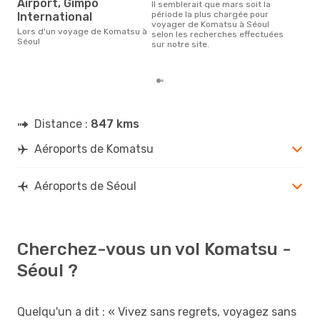
Airport, Gimpo
Il semblerait que mars soit la
Selon des données en temps
période la plus chargée pour
International
rée
voyager de Komatsu à Séoul
le p
Lors d'un voyage de Komatsu à
selon les recherches effectuées
la r
Séoul
sur notre site.
dest
dép
Distance :
847 kms
Aéroports de Komatsu
Aéroports de Séoul
Cherchez-vous un vol Komatsu -
Séoul ?
Quelqu'un a dit : « Vivez sans regrets, voyagez sans