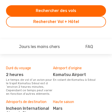
Rechercher des vols
Rechercher Vol + Hôtel
Jours les moins chers
FAQ
Duré du voyage
Aéroport d'origine
Com
des
2 heures
Komatsu Airport
K
Le temps de vol d´un avion pour
En volant de Komatsu à Séoul
le trajet Komatsu Séoul est d
Les compagnie(s) aérienne(s)
´environ 2 heures minutes,
effe
Cependant ce temps peut varier
Kom
en fonction d'autres eléments.
Mei
Aéroports de destination
Haute saison
rés
Incheon International
mars
d