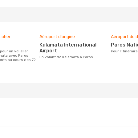
s cher
Aéroport d'origine
Aéroport de d
Kalamata International
Paros Nati
Airport
Pour l'itinéra
amata avec Paros
En volant de Kalamata à Paros
ients au cours des 72