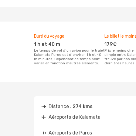
Duré du voyage
Le billet le moin
1 h et 40 m
179€
Le temps de vol d´un avion pour le trajet
Prix le moins cher pour un vol aller
Kalamata Paros est d´environ 1 h et 40
simple entre Kal
m minutes, Cependant ce temps peut
trouvé par nos cl
varier en fonction d'autres eléments.
dernières heures
Distance :
274 kms
Aéroports de Kalamata
Aéroports de Paros