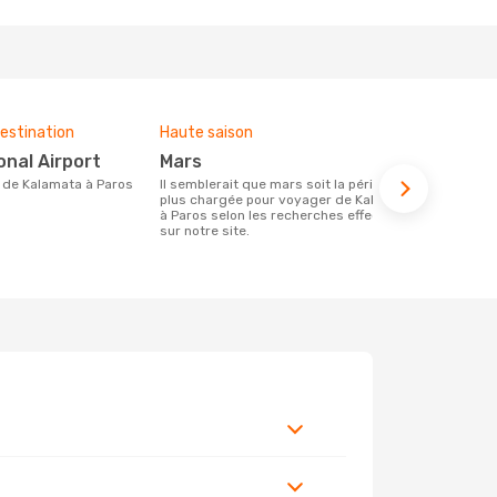
estination
Haute saison
Budget moy
onal Airport
mars
293 €
ire de Kalamata à Paros
Il semblerait que mars soit la période la
Le prix d'un billet d´avion Kalamata -
plus chargée pour voyager de Kalamata
Paros chez 
à Paros selon les recherches effectuées
ce prix étan
sur notre site.
mois