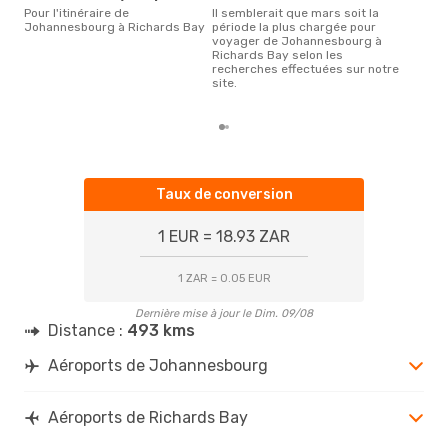
ju
Pour l'itinéraire de
Il semblerait que mars soit la
Selon des données en temps
Johannesbourg à Richards Bay
période la plus chargée pour
réel
voyager de Johannesbourg à
plus
Richards Bay selon les
rése
recherches effectuées sur notre
dest
site.
au 
Taux de conversion
1 EUR = 18.93 ZAR
1 ZAR = 0.05 EUR
Dernière mise à jour le Dim. 09/08
Distance :
493 kms
Aéroports de Johannesbourg
Aéroports de Richards Bay