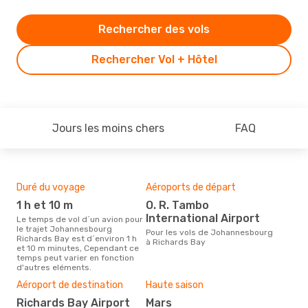
Rechercher des vols
Rechercher Vol + Hôtel
Jours les moins chers
FAQ
Duré du voyage
Aéroports de départ
Com
des
1 h et 10 m
O. R. Tambo
S
International Airport
Le temps de vol d´un avion pour
le trajet Johannesbourg
Les compagnie(s) aérienne(s)
Pour les vols de Johannesbourg
Richards Bay est d´environ 1 h
effe
à Richards Bay
et 10 m minutes, Cependant ce
Joh
temps peut varier en fonction
d'autres eléments.
Mei
Aéroport de destination
Haute saison
rés
Richards Bay Airport
mars