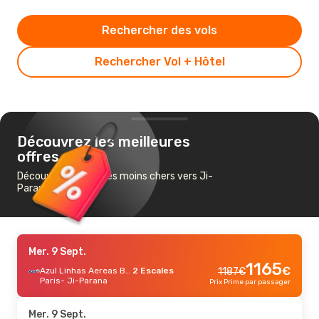
Rechercher des vols
Rechercher Vol + Hôtel
Découvrez les meilleures
offres
Découvrez les vols les moins chers vers Ji-
Parana
Mer. 9 Sept.
1165
€
Azul Linhas Aereas Brasileiras
2 Escales
1187
€
Paris
- Ji-Parana
Prix Prime par passager
Mer. 9 Sept.