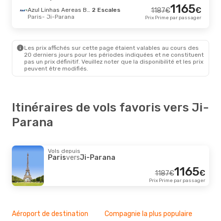
1165
€
Azul Linhas Aereas Brasileiras
2 Escales
1187
€
Paris
- Ji-Parana
Prix Prime par passager
Les prix affichés sur cette page étaient valables au cours des
20 derniers jours pour les périodes indiquées et ne constituent
pas un prix définitif. Veuillez noter que la disponibilité et les prix
peuvent être modifiés.
Itinéraires de vols favoris vers Ji-
Parana
Vols depuis
Paris
vers
Ji-Parana
1165
€
1187
€
Prix Prime par passager
Aéroport de destination
Compagnie la plus populaire