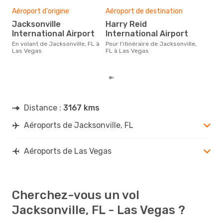
sim
Aéroport d'origine
Aéroport de destination
2
Jacksonville
Harry Reid
Le prix d'un billet d´avion
International Airport
International Airport
Jack
che
En volant de Jacksonville, FL à
Pour l'itinéraire de Jacksonville,
ce p
Las Vegas
FL à Las Vegas
der
Distance :
3167 kms
Aéroports de Jacksonville, FL
Aéroports de Las Vegas
Cherchez-vous un vol
Jacksonville, FL - Las Vegas ?