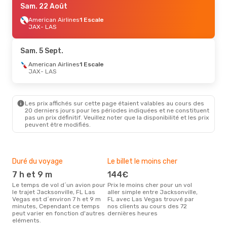
Sam. 22 Août
American Airlines
1 Escale
JAX
- LAS
Sam. 5 Sept.
American Airlines
1 Escale
JAX
- LAS
Les prix affichés sur cette page étaient valables au cours des
20 derniers jours pour les périodes indiquées et ne constituent
pas un prix définitif. Veuillez noter que la disponibilité et les prix
peuvent être modifiés.
Duré du voyage
Le billet le moins cher
Hau
7 h et 9 m
144€
m
Le temps de vol d´un avion pour
Prix le moins cher pour un vol
Il semblerait que mars soit la
le trajet Jacksonville, FL Las
aller simple entre Jacksonville,
péri
Vegas est d´environ 7 h et 9 m
FL avec Las Vegas trouvé par
voya
minutes, Cependant ce temps
nos clients au cours des 72
Las
peut varier en fonction d'autres
dernières heures
effe
eléments.
Bud