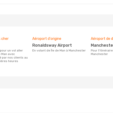
s cher
Aéroport d'origine
Aéroport de d
Ronaldsway Airport
Mancheste
En volant de Île de Man à Manchester
Pour l'itinéraire de Île de Man à
de Man avec
Manchester
 par nos clients au
ières heures