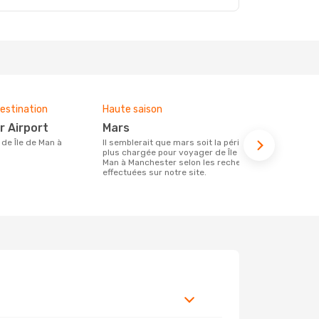
estination
Haute saison
Compagnies
ce voyage
r Airport
mars
British 
Il semblerait que mars soit la période la
plus chargée pour voyager de Île de
Les compagnie(s) aérienne(s)
Man à Manchester selon les recherches
effectuant d
effectuées sur notre site.
Manchester