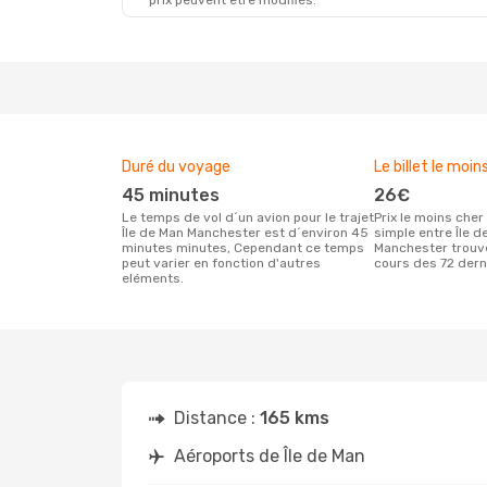
prix peuvent être modifiés.
Duré du voyage
Le billet le moin
45 minutes
26€
Le temps de vol d´un avion pour le trajet
Prix le moins cher pour un vol aller
Île de Man Manchester est d´environ 45
simple entre Île 
minutes minutes, Cependant ce temps
Manchester trouvé
peut varier en fonction d'autres
cours des 72 dern
eléments.
Distance :
165 kms
Aéroports de Île de Man