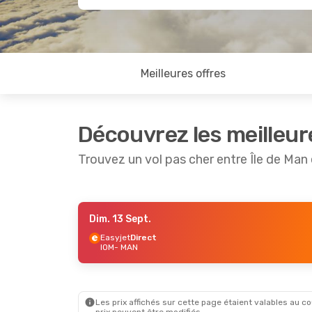
Meilleures offres
Découvrez les meilleur
Trouvez un vol pas cher entre Île de Ma
Dim. 13 Sept.
Ven. 4 Sept.
- Lun. 7 Sept.
Easyjet
Direct
IOM
- MAN
Easyjet
Direct
IOM
- MAN
Easyjet
Direct
MAN
- IOM
Les prix affichés sur cette page étaient valables au cou