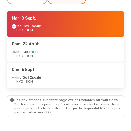
Mar. 8 Sept.
Mar. 8 Sept.
- Mar. 15 Sept.
IndiGo
IndiGo
1 Escale
1 Escale
HYD
HYD
- BOM
- BOM
IndiGo
1 Escale
BOM
- HYD
Sam. 22 Août
IndiGo
Direct
HYD
- BOM
Dim. 6 Sept.
IndiGo
1 Escale
HYD
- BOM
Les prix affichés sur cette page étaient valables au cours des
20 derniers jours pour les périodes indiquées et ne constituent
pas un prix définitif. Veuillez noter que la disponibilité et les prix
peuvent être modifiés.