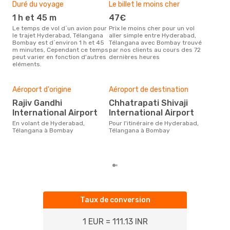
Duré du voyage
Le billet le moins cher
Hau
1 h et 45 m
47€
m
Le temps de vol d´un avion pour
Prix le moins cher pour un vol
Il semblerait que mars soit la
le trajet Hyderabad, Télangana
aller simple entre Hyderabad,
péri
Bombay est d´environ 1 h et 45
Télangana avec Bombay trouvé
voy
m minutes, Cependant ce temps
par nos clients au cours des 72
Tél
peut varier en fonction d'autres
dernières heures
rec
eléments.
site
Bud
sim
Aéroport d'origine
Aéroport de destination
67
Rajiv Gandhi
Chhatrapati Shivaji
Le prix d'un billet d´avion
International Airport
International Airport
Hyd
chez
En volant de Hyderabad,
Pour l'itinéraire de Hyderabad,
ce p
Télangana à Bombay
Télangana à Bombay
der
Taux de conversion
1 EUR = 111.13 INR