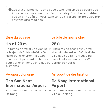
SGN
- DAD
Vietravel Airlines
Direct
DAD
- SGN
Les prix affichés sur cette page étaient valables au cours des
20 derniers jours pour les périodes indiquées et ne constituent
pas un prix définitif. Veuillez noter que la disponibilité et les prix
peuvent être modifiés.
Duré du voyage
Le billet le moins cher
Hau
1 h et 20 m
28€
m
Le temps de vol d´un avion pour
Prix le moins cher pour un vol
Il semblerait que mars soit la
le trajet Hô-Chi-Minh-Ville Da
aller simple entre Hô-Chi-Minh-
péri
Nang est d´environ 1 h et 20 m
Ville avec Da Nang trouvé par
voya
minutes, Cependant ce temps
nos clients au cours des 72
Da 
peut varier en fonction d'autres
dernières heures
effe
eléments.
Bud
sim
Aéroport d'origine
Aéroport de destination
81
Tan Son Nhat
Da Nang International
Le prix d'un billet d´avion Hô-
International Airport
Airport
Chi-
Opod
En volant de Hô-Chi-Minh-Ville à
Pour l'itinéraire de Hô-Chi-Minh-
prix
Da Nang
Ville à Da Nang
der