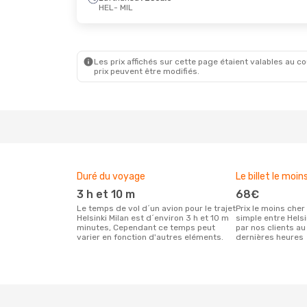
HEL
- MIL
Ven. 21 Août
- Dim. 23 Août
Lufthansa
1 Escale
HEL
- MIL
Ryanair
Direct
MIL
- HEL
Les prix affichés sur cette page étaient valables au cou
prix peuvent être modifiés.
Duré du voyage
Le billet le moin
3 h et 10 m
68€
Le temps de vol d´un avion pour le trajet
Prix le moins cher pour un vol aller
Helsinki Milan est d´environ 3 h et 10 m
simple entre Helsi
minutes, Cependant ce temps peut
par nos clients au
varier en fonction d'autres eléments.
dernières heures