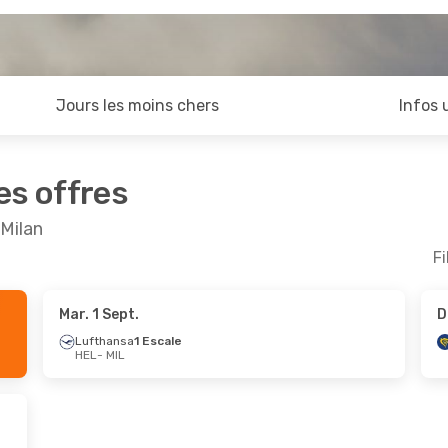
Jours les moins chers
Infos 
es offres
 Milan
Fi
Mar. 1 Sept.
D
- Jeu. 8 Oct.
Mar. 8 Sept.
- Mar. 15 Se
Lufthansa
1 Escale
HEL
- MIL
rect
Lufthansa
1 Escale
HEL
- MIL
rect
Lufthansa
1 Escale
MIL
- HEL