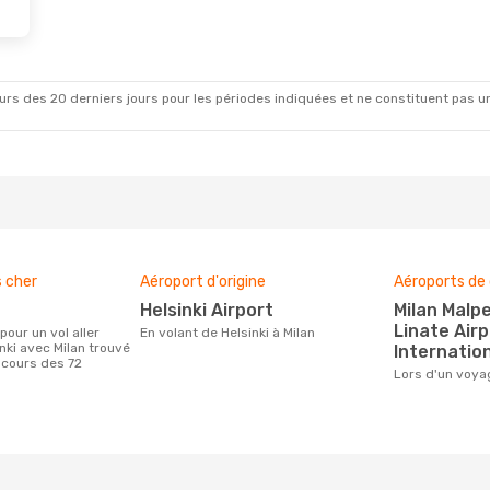
rs des 20 derniers jours pour les périodes indiquées et ne constituent pas un pri
s cher
Aéroport d'origine
Aéroports de 
Helsinki Airport
Milan Malpensa Airport,
Linate Airp
En volant de Helsinki à Milan
nki avec Milan trouvé
Internation
 cours des 72
Lors d'un voya