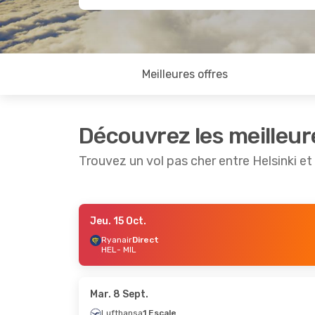
Meilleures offres
Découvrez les meilleur
Trouvez un vol pas cher entre Helsinki et
Jeu. 15 Oct.
Sam. 5 Sept.
- Dim. 6 Sept.
Mer. 7 Oct.
Ryanair
Direct
HEL
- MIL
Ryanair
Direct
Ryanair
Di
HEL
- MIL
HEL
- MIL
Ryanair
Direct
Ryanair
Di
MIL
- HEL
MIL
- HEL
Mar. 8 Sept.
Lufthansa
1 Escale