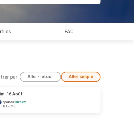
utiles
FAQ
ltrer par
Aller-retour
Aller simple
im. 16 Août
pt.
Ryanair
Direct
HEL
- MIL