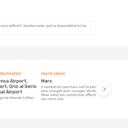
x définitif. Veuillez noter que la disponibilité et les
destination
Haute saison
Compagnies
ce voyage
mars
Ryanair, Norwegian Air
ort, Orio al Serio
Il semblerait que mars soit la période la
Sweden
plus chargée pour voyager de Helsinki à
al Airport
Milan selon les recherches effectuées
Les compagnie(s) aérienne(s)
ge de Helsinki à Milan
sur notre site.
effectuant d
Milan