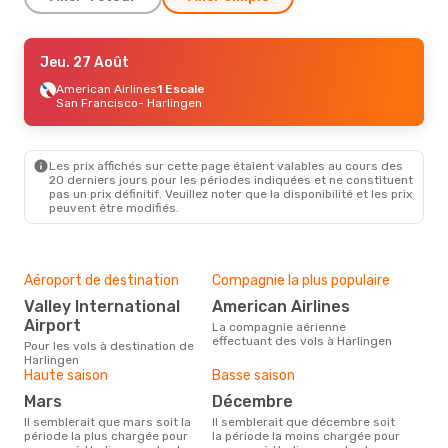
Jeu. 27 Août
Jeu. 27 Août
- Mer. 2 Sept.
American Airlines
American Airlines
1 Escale
1 Escale
San Francisco
San Francisco
- Harlingen
- Harlingen
American Airlines
1 Escale
Harlingen
- San Francisco
Les prix affichés sur cette page étaient valables au cours des
20 derniers jours pour les périodes indiquées et ne constituent
pas un prix définitif. Veuillez noter que la disponibilité et les prix
peuvent être modifiés.
Aéroport de destination
Compagnie la plus populaire
Valley International
American Airlines
Airport
La compagnie aérienne
effectuant des vols à Harlingen
Pour les vols à destination de
Harlingen
Haute saison
Basse saison
mars
décembre
Il semblerait que mars soit la
Il semblerait que décembre soit
période la plus chargée pour
la période la moins chargée pour