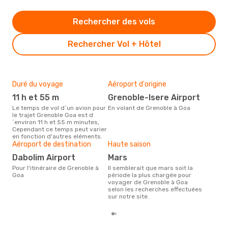
Rechercher des vols
Rechercher Vol + Hôtel
Duré du voyage
Aéroport d'origine
Bud
sim
11 h et 55 m
Grenoble-Isere Airport
9
Le temps de vol d´un avion pour
En volant de Grenoble à Goa
le trajet Grenoble Goa est d
Le prix d'un billet d´avion
´environ 11 h et 55 m minutes,
Gre
Cependant ce temps peut varier
d´en
en fonction d'autres eléments.
basé
Aéroport de destination
Haute saison
Dabolim Airport
mars
Pour l'itinéraire de Grenoble à
Il semblerait que mars soit la
Goa
période la plus chargée pour
voyager de Grenoble à Goa
selon les recherches effectuées
sur notre site.