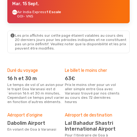
Mar. 15 Sept.
Air India Express
1 Escale
GOI
- VNS
Les prix affichés sur cette page étaient valables au cours des
20 derniers jours pour les périodes indiquées et ne constituent
pas un prix définitif. Veuillez noter que la disponibilité et les prix
peuvent être modifiés.
Duré du voyage
Le billet le moins cher
Hau
16 h et 30 m
63€
m
Le temps de vol d´un avion pour
Prix le moins cher pour un vol
Il semblerait que mars soit la
le trajet Goa Varanasi est d
aller simple entre Goa avec
péri
´environ 16 h et 30 m minutes,
Varanasi trouvé par nos clients
voy
Cependant ce temps peut varier
au cours des 72 dernières
selo
en fonction d'autres eléments.
heures
sur 
Mei
rés
Aéroport d'origine
Aéroport de destination
fé
Dabolim Airport
Lal Bahadur Shastri
Selon des données en temps
International Airport
En volant de Goa à Varanasi
réel
Pour l'itinéraire de Goa à
plus