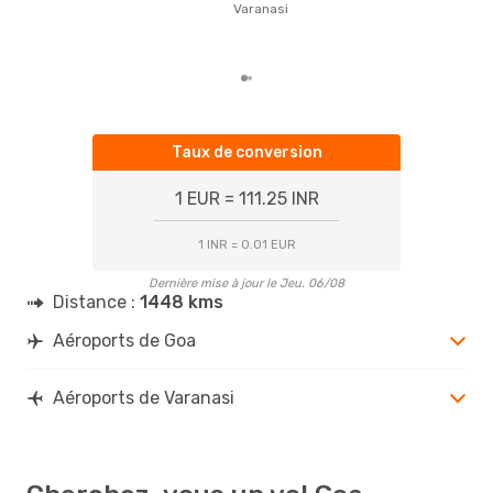
Varanasi
rése
dest
dép
Taux de conversion
1 EUR = 111.25 INR
1 INR = 0.01 EUR
Dernière mise à jour le Jeu. 06/08
Distance :
1448 kms
Aéroports de Goa
Aéroports de Varanasi