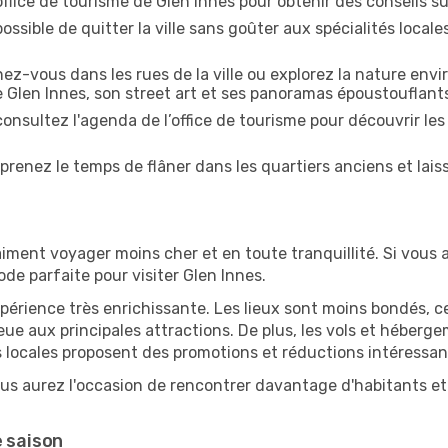
'office de tourisme de Glen Innes pour obtenir des conseils sur
ossible de quitter la ville sans goûter aux spécialités local
z-vous dans les rues de la ville ou explorez la nature envi
e Glen Innes, son street art et ses panoramas époustouflant
onsultez l'agenda de l’office de tourisme pour découvrir les
prenez le temps de flâner dans les quartiers anciens et lais
iment voyager moins cher et en toute tranquillité. Si vous a
iode parfaite pour visiter Glen Innes.
périence très enrichissante. Les lieux sont moins bondés, c
ueue aux principales attractions. De plus, les vols et héber
 locales proposent des promotions et réductions intéressan
ous aurez l'occasion de rencontrer davantage d'habitants et 
e saison