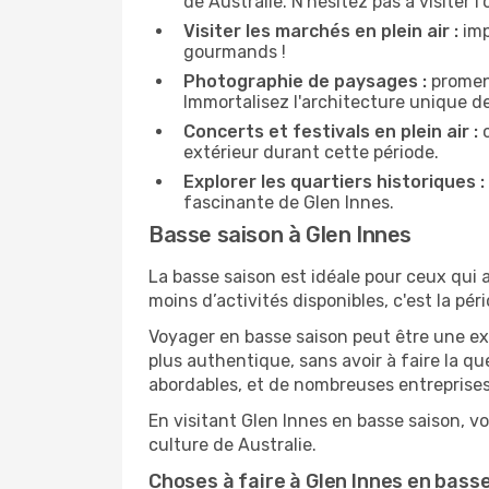
de Australie. N'hésitez pas à visiter l
Visiter les marchés en plein air :
imp
gourmands !
Photographie de paysages :
promene
Immortalisez l'architecture unique d
Concerts et festivals en plein air :
c
extérieur durant cette période.
Explorer les quartiers historiques :
fascinante de Glen Innes.
Basse saison à Glen Innes
La basse saison est idéale pour ceux qui a
moins d’activités disponibles, c'est la pér
Voyager en basse saison peut être une ex
plus authentique, sans avoir à faire la q
abordables, et de nombreuses entreprises
En visitant Glen Innes en basse saison, v
culture de Australie.
Choses à faire à Glen Innes en bass