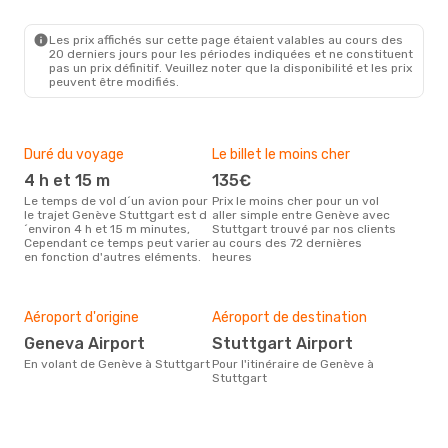
Sam. 3 Oct.
- Mar. 6 Oct.
Swiss International Air Lines
Les prix affichés sur cette page étaient valables au cours des
1 Escale
20 derniers jours pour les périodes indiquées et ne constituent
GVA
- STR
pas un prix définitif. Veuillez noter que la disponibilité et les prix
Austrian Airlines
1 Escale
peuvent être modifiés.
STR
- GVA
Duré du voyage
Le billet le moins cher
Hau
4 h et 15 m
135€
m
Le temps de vol d´un avion pour
Prix le moins cher pour un vol
Il semblerait que mars soit la
le trajet Genève Stuttgart est d
aller simple entre Genève avec
péri
´environ 4 h et 15 m minutes,
Stuttgart trouvé par nos clients
voy
Cependant ce temps peut varier
au cours des 72 dernières
selo
en fonction d'autres eléments.
heures
sur 
Mei
rés
Aéroport d'origine
Aéroport de destination
m
Geneva Airport
Stuttgart Airport
Selon des données en temps
En volant de Genève à Stuttgart
Pour l'itinéraire de Genève à
réel
Stuttgart
popu
rése
dest
dép