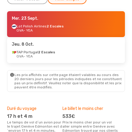
Lun. 5 Oct.
Mer. 23 Sept.
- Mar. 6 Oct.
TAP Portugal
Lot Polish Airlines
2 Escales
2 Escales
GVA
GVA
- YEA
- YEA
Air Canada
2 Escales
YEA
- GVA
Jeu. 8 Oct.
TAP Portugal
2 Escales
GVA
- YEA
Les prix affichés sur cette page étaient valables au cours des
20 derniers jours pour les périodes indiquées et ne constituent
pas un prix définitif. Veuillez noter que la disponibilité et les prix
peuvent être modifiés.
Duré du voyage
Le billet le moins cher
Bud
sim
17 h et 4 m
533€
8
Le temps de vol d´un avion pour
Prix le moins cher pour un vol
le trajet Genève Edmonton est d
aller simple entre Genève avec
Le prix d'un billet d´avion
´environ 17 h et 4 m minutes,
Edmonton trouvé par nos clients
Gen