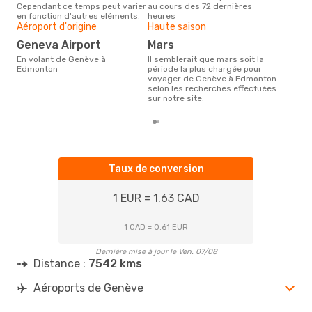
Cependant ce temps peut varier
au cours des 72 dernières
est 
en fonction d'autres eléments.
heures
étan
Aéroport d'origine
Haute saison
moi
Geneva Airport
mars
En volant de Genève à
Il semblerait que mars soit la
Edmonton
période la plus chargée pour
voyager de Genève à Edmonton
selon les recherches effectuées
sur notre site.
Taux de conversion
1 EUR = 1.63 CAD
1 CAD = 0.61 EUR
Dernière mise à jour le Ven. 07/08
Distance :
7542 kms
Aéroports de Genève