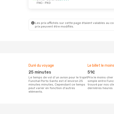
FNC
- PXO
Jeu. 8 Oct.
- Ven. 9 Oct.
Mer. 21 
Binter Canarias
Direct
Binter 
FNC
- PXO
FNC
- 
Binter Canarias
Direct
Binter 
PXO
- FNC
PXO
- 
Les prix affichés sur cette page étaient valables au cou
prix peuvent être modifiés.
Duré du voyage
Le billet le moin
25 minutes
51€
Le temps de vol d´un avion pour le trajet
Prix le moins cher pour un vol aller
Funchal Porto Santo est d´environ 25
simple entre Func
minutes minutes, Cependant ce temps
trouvé par nos cl
peut varier en fonction d'autres
dernières heures
eléments.