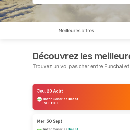
Meilleures offres
Découvrez les meilleur
Trouvez un vol pas cher entre Funchal e
Jeu. 20 Août
Sam. 22 Août
- Dim. 23 Août
Jeu. 27
Binter Canarias
Direct
FNC
- PXO
Binter Canarias
Direct
Binter 
FNC
- PXO
FNC
- 
Binter Canarias
Direct
Binter 
PXO
- FNC
PXO
- 
Mer. 30 Sept.
Binter Canarias
Direct