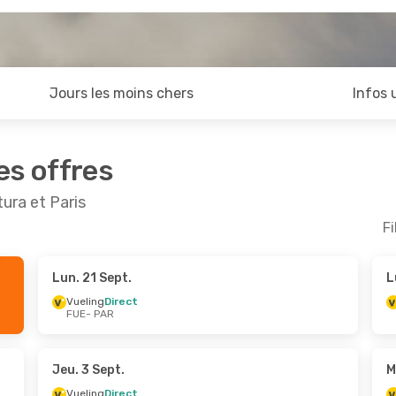
Jours les moins chers
Infos 
es offres
ura et Paris
Fi
Lun. 21 Sept.
L
ept.
- Lun. 28 Sept.
Lun. 31 Août
- Dim. 
Vueling
Direct
FUE
- PAR
Direct
Vueling
Direct
AR
FUE
- PAR
Direct
Transavia France
Dire
UE
PAR
- FUE
Jeu. 3 Sept.
M
Vueling
Direct