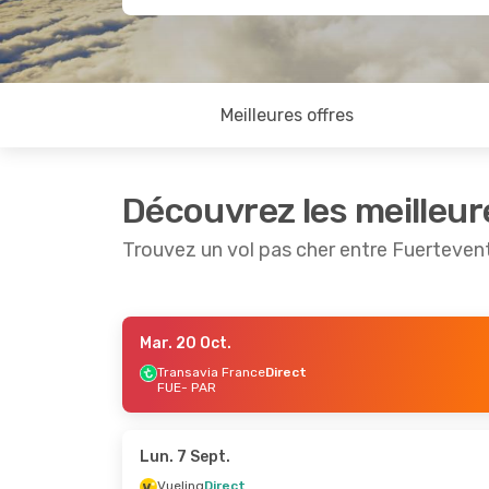
Meilleures offres
Découvrez les meilleur
Trouvez un vol pas cher entre Fuertevent
Mar. 20 Oct.
Jeu. 10 Sept.
- Jeu. 17 Sept.
Lun. 21 S
Transavia France
Direct
FUE
- PAR
Vueling
Direct
Vueling
FUE
- PAR
FUE
- P
Vueling
Direct
Vueling
PAR
- FUE
PAR
- F
Lun. 7 Sept.
Vueling
Direct