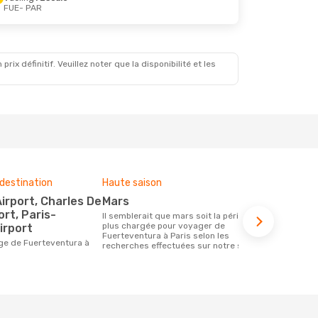
FUE
- PAR
x définitif. Veuillez noter que la disponibilité et les
destination
Haute saison
Compagnies
ce voyage
mars
Vueling, Easyjet, Transavia
ort, Paris-
Il semblerait que mars soit la période la
France
plus chargée pour voyager de
irport
Fuerteventura à Paris selon les
Les compagnie(s) aérienne(s)
recherches effectuées sur notre site.
effectuant d
et Paris