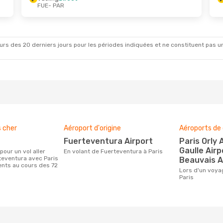
FUE
- PAR
Oct.
- Sam. 24 Oct.
1 Escale
AR
Escale
UE
rs des 20 derniers jours pour les périodes indiquées et ne constituent pas un pri
s cher
Aéroport d'origine
Aéroports de 
Fuerteventura Airport
Paris Orly Airport, Charles De
Gaulle Airp
En volant de Fuerteventura à Paris
teventura avec Paris
Beauvais A
ients au cours des 72
Lors d'un voyage de Fuerteventura à
Paris