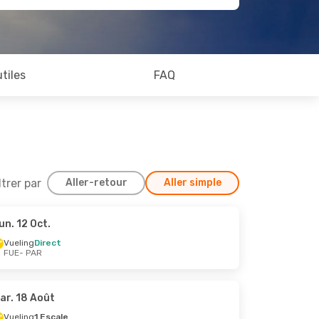
utiles
FAQ
ltrer par
Aller-retour
Aller simple
un. 12 Oct.
6 Sept.
Vueling
Direct
FUE
- PAR
ct
ar. 18 Août
Vueling
1 Escale