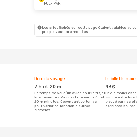
FUE
- PAR
Sam. 15 Août
- Mar. 25 Août
Sam. 17 
Transavia France
Direct
Vueling
FUE
- PAR
FUE
- P
Transavia France
Direct
Iberia
1 
PAR
- FUE
PAR
- F
Les prix affichés sur cette page étaient valables au cou
prix peuvent être modifiés.
Duré du voyage
Le billet le moin
7 h et 20 m
43€
Le temps de vol d´un avion pour le trajet
Prix le moins cher pour un vol aller
Fuerteventura Paris est d´environ 7 h et
simple entre Fuer
20 m minutes, Cependant ce temps
trouvé par nos cl
peut varier en fonction d'autres
dernières heures
eléments.