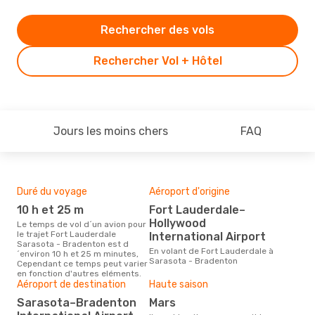
Rechercher des vols
Rechercher Vol + Hôtel
Jours les moins chers
FAQ
Duré du voyage
Aéroport d'origine
Bud
sim
10 h et 25 m
Fort Lauderdale–
5
Hollywood
Le temps de vol d´un avion pour
le trajet Fort Lauderdale
International Airport
Le prix d'un billet d´avion Fort
Sarasota - Bradenton est d
Lau
En volant de Fort Lauderdale à
´environ 10 h et 25 m minutes,
Bra
Sarasota - Bradenton
Cependant ce temps peut varier
´env
en fonction d'autres eléments.
basé
Aéroport de destination
Haute saison
Sarasota–Bradenton
mars