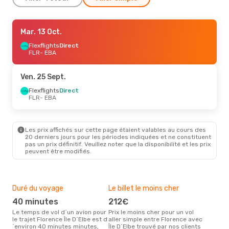
Ven. 2 Oct.
Mar. 13 Oct.
- Dim. 4 Oct.
Flexflights
Flexflights
Direct
Direct
FLR
FLR
- EBA
- EBA
Flexflights
Direct
EBA
- FLR
Ven. 25 Sept.
Jeu. 17 Sept.
Flexflights
Direct
- Dim. 20 Sept.
FLR
- EBA
Flexflights
Direct
FLR
- EBA
Flexflights
Direct
EBA
- FLR
Les prix affichés sur cette page étaient valables au cours des
20 derniers jours pour les périodes indiquées et ne constituent
pas un prix définitif. Veuillez noter que la disponibilité et les prix
Jeu. 27 Août
- Lun. 31 Août
peuvent être modifiés.
Flexflights
Direct
FLR
- EBA
Flexflights
Direct
EBA
- FLR
Duré du voyage
Le billet le moins cher
Hau
40 minutes
212€
m
Le temps de vol d´un avion pour
Prix le moins cher pour un vol
Il semblerait que mars soit la
le trajet Florence Île D´Elbe est d
aller simple entre Florence avec
péri
´environ 40 minutes minutes,
Île D´Elbe trouvé par nos clients
voya