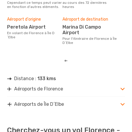
Cependant ce temps peut varier
au cours des 72 dernières
selo
en fonction d'autres eléments.
heures
sur 
Bud
sim
Aéroport d'origine
Aéroport de destination
3
Peretola Airport
Marina Di Campo
Le prix d'un billet d´avion
Airport
En volant de Florence à Île D
Flor
´Elbe
est 
Pour l'itinéraire de Florence à Île
étan
D´Elbe
moi
Distance :
133 kms
Aéroports de Florence
Aéroports de Île D´Elbe
Cherchez-vous un vol Florence -