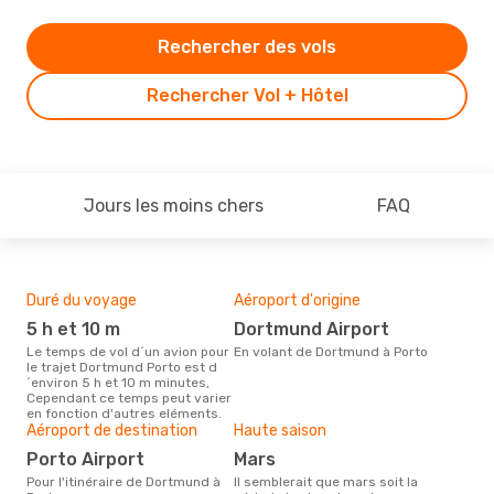
Rechercher des vols
Rechercher Vol + Hôtel
Jours les moins chers
FAQ
Duré du voyage
Aéroport d'origine
Bud
sim
5 h et 10 m
Dortmund Airport
6
Le temps de vol d´un avion pour
En volant de Dortmund à Porto
le trajet Dortmund Porto est d
Le prix d'un billet d´avion
´environ 5 h et 10 m minutes,
Dor
Cependant ce temps peut varier
est 
en fonction d'autres eléments.
étan
Aéroport de destination
Haute saison
moi
Porto Airport
mars
Pour l'itinéraire de Dortmund à
Il semblerait que mars soit la