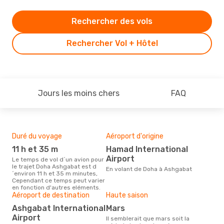
Rechercher des vols
Rechercher Vol + Hôtel
Jours les moins chers
FAQ
Duré du voyage
Aéroport d'origine
Bud
sim
11 h et 35 m
Hamad International
9
Airport
Le temps de vol d´un avion pour
le trajet Doha Ashgabat est d
Le prix d'un billet d´avion Doha -
En volant de Doha à Ashgabat
´environ 11 h et 35 m minutes,
Ash
Cependant ce temps peut varier
´env
en fonction d'autres eléments.
basé
Aéroport de destination
Haute saison
Ashgabat International
mars
Airport
Il semblerait que mars soit la