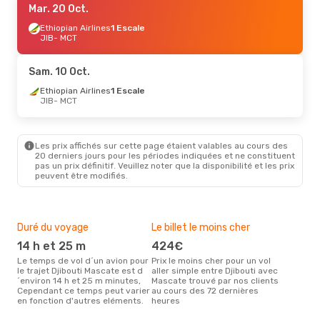
Mar. 20 Oct.
Ethiopian Airlines
1 Escale
JIB
- MCT
Sam. 10 Oct.
Ethiopian Airlines
1 Escale
JIB
- MCT
Les prix affichés sur cette page étaient valables au cours des
20 derniers jours pour les périodes indiquées et ne constituent
pas un prix définitif. Veuillez noter que la disponibilité et les prix
peuvent être modifiés.
Duré du voyage
Le billet le moins cher
Hau
14 h et 25 m
424€
m
Le temps de vol d´un avion pour
Prix le moins cher pour un vol
Il semblerait que mars soit la
le trajet Djibouti Mascate est d
aller simple entre Djibouti avec
péri
´environ 14 h et 25 m minutes,
Mascate trouvé par nos clients
voya
Cependant ce temps peut varier
au cours des 72 dernières
selo
en fonction d'autres eléments.
heures
sur 