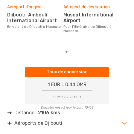
Mei
rés
Aéroport d'origine
Aéroport de destination
d
Djibouti–Ambouli
Muscat International
International Airport
Airport
Selon des données en temps
réel
En volant de Djibouti à Mascate
Pour l'itinéraire de Djibouti à
plus
Mascate
rése
dest
dépa
Taux de conversion
1 EUR = 0.44 OMR
1 OMR = 2.25 EUR
Dernière mise à jour le Lun. 10/08
Distance :
2106 kms
Aéroports de Djibouti