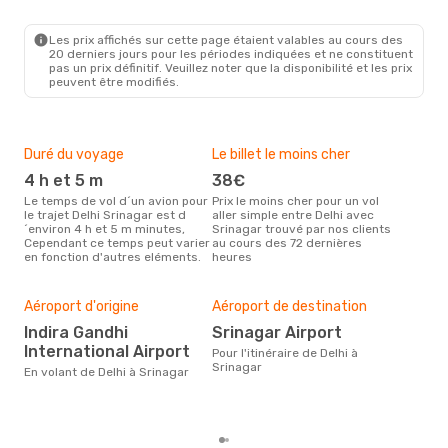
DEL
- SXR
IndiGo
1 Escale
SXR
- DEL
Les prix affichés sur cette page étaient valables au cours des
20 derniers jours pour les périodes indiquées et ne constituent
pas un prix définitif. Veuillez noter que la disponibilité et les prix
peuvent être modifiés.
Duré du voyage
Le billet le moins cher
Hau
4 h et 5 m
38€
m
Le temps de vol d´un avion pour
Prix le moins cher pour un vol
Il semblerait que mars soit la
le trajet Delhi Srinagar est d
aller simple entre Delhi avec
péri
´environ 4 h et 5 m minutes,
Srinagar trouvé par nos clients
voya
Cependant ce temps peut varier
au cours des 72 dernières
selo
en fonction d'autres eléments.
heures
sur 
Bud
sim
Aéroport d'origine
Aéroport de destination
81
Indira Gandhi
Srinagar Airport
Le prix d'un billet d´avion Delhi -
International Airport
Sri
Pour l'itinéraire de Delhi à
´env
Srinagar
En volant de Delhi à Srinagar
sur 