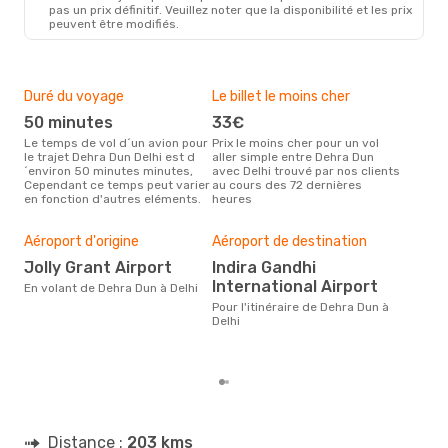
pas un prix définitif. Veuillez noter que la disponibilité et les prix
peuvent être modifiés.
Duré du voyage
Le billet le moins cher
Hau
50 minutes
33€
m
Le temps de vol d´un avion pour
Prix le moins cher pour un vol
Il semblerait que mars soit la
le trajet Dehra Dun Delhi est d
aller simple entre Dehra Dun
péri
´environ 50 minutes minutes,
avec Delhi trouvé par nos clients
voy
Cependant ce temps peut varier
au cours des 72 dernières
selo
en fonction d'autres eléments.
heures
sur 
Bud
sim
Aéroport d'origine
Aéroport de destination
4
Jolly Grant Airport
Indira Gandhi
Le prix d'un billet d´avion Dehra
International Airport
En volant de Dehra Dun à Delhi
Dun 
´env
Pour l'itinéraire de Dehra Dun à
sur 
Delhi
Distance :
203 kms