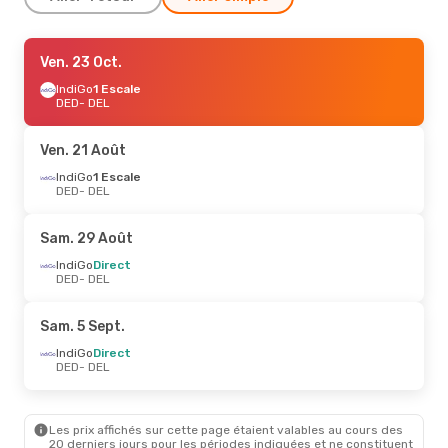
Jeu. 1 Oct.
Ven. 23 Oct.
- Sam. 10 Oct.
IndiGo
IndiGo
Direct
1 Escale
DED
DED
- DEL
- DEL
IndiGo
1 Escale
DEL
- DED
Ven. 21 Août
IndiGo
1 Escale
DED
- DEL
Sam. 29 Août
IndiGo
Direct
DED
- DEL
Sam. 5 Sept.
IndiGo
Direct
DED
- DEL
Les prix affichés sur cette page étaient valables au cours des
20 derniers jours pour les périodes indiquées et ne constituent