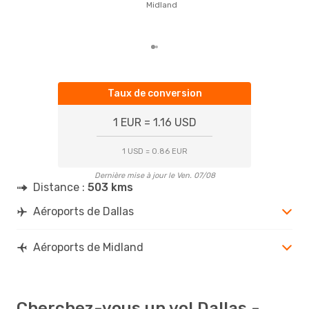
basé
Midland
Taux de conversion
1 EUR = 1.16 USD
1 USD = 0.86 EUR
Dernière mise à jour le Ven. 07/08
Distance :
503 kms
Aéroports de Dallas
Aéroports de Midland
Cherchez-vous un vol Dallas -