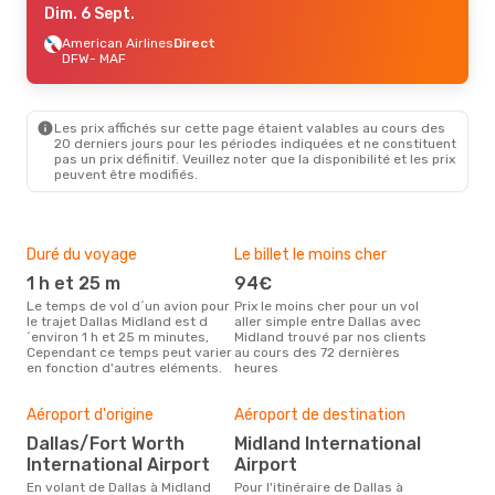
Dim. 6 Sept.
American Airlines
Direct
DFW
- MAF
Les prix affichés sur cette page étaient valables au cours des
20 derniers jours pour les périodes indiquées et ne constituent
pas un prix définitif. Veuillez noter que la disponibilité et les prix
peuvent être modifiés.
Duré du voyage
Le billet le moins cher
Hau
1 h et 25 m
94€
m
Le temps de vol d´un avion pour
Prix le moins cher pour un vol
Il semblerait que mars soit la
le trajet Dallas Midland est d
aller simple entre Dallas avec
péri
´environ 1 h et 25 m minutes,
Midland trouvé par nos clients
voya
Cependant ce temps peut varier
au cours des 72 dernières
selo
en fonction d'autres eléments.
heures
sur 
Bud
sim
Aéroport d'origine
Aéroport de destination
18
Dallas/Fort Worth
Midland International
Le prix d'un billet d´avion Dallas
International Airport
Airport
- M
´env
En volant de Dallas à Midland
Pour l'itinéraire de Dallas à