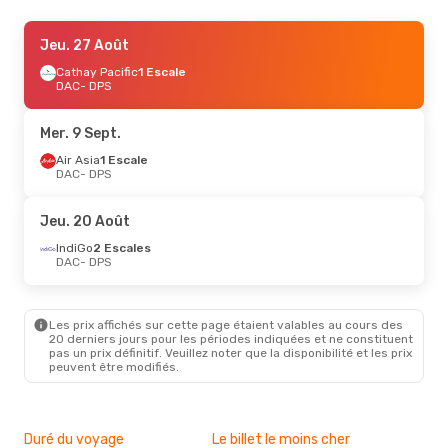
Mer. 9 Sept.
Jeu. 27 Août
- Mar. 15 Sept.
Singapore Airlines
Cathay Pacific
1 Escale
1 Escale
DAC
DAC
- DPS
- DPS
Singapore Airlines
1 Escale
DPS
- DAC
Mer. 9 Sept.
Jeu. 27 Août
Air Asia
1 Escale
- Ven. 4 Sept.
DAC
- DPS
Cathay Pacific
1 Escale
DAC
- DPS
Singapore Airlines
1 Escale
Jeu. 20 Août
DPS
- DAC
IndiGo
2 Escales
DAC
- DPS
Les prix affichés sur cette page étaient valables au cours des
20 derniers jours pour les périodes indiquées et ne constituent
pas un prix définitif. Veuillez noter que la disponibilité et les prix
peuvent être modifiés.
Duré du voyage
Le billet le moins cher
Hau