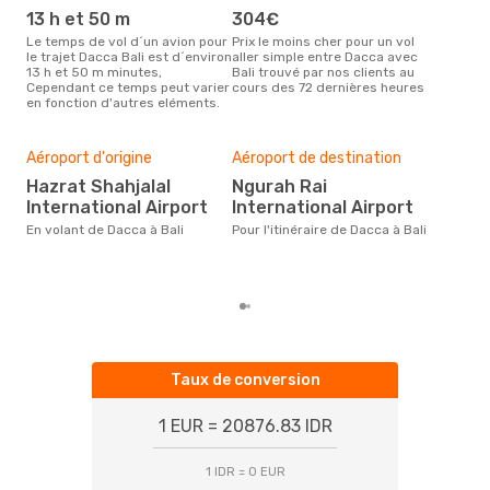
13 h et 50 m
304€
m
Le temps de vol d´un avion pour
Prix le moins cher pour un vol
Il semblerait que mars soit la
le trajet Dacca Bali est d´environ
aller simple entre Dacca avec
péri
13 h et 50 m minutes,
Bali trouvé par nos clients au
voya
Cependant ce temps peut varier
cours des 72 dernières heures
les 
en fonction d'autres eléments.
notr
Mei
rés
Aéroport d'origine
Aéroport de destination
s
Hazrat Shahjalal
Ngurah Rai
Selon des données en temps
International Airport
International Airport
réel
plus
En volant de Dacca à Bali
Pour l'itinéraire de Dacca à Bali
rése
dest
de 
Taux de conversion
1 EUR = 20876.83 IDR
1 IDR = 0 EUR