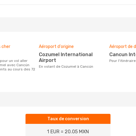
s cher
Aéroport d'origine
Aéroport de d
Cozumel International
Cancun In
Airport
Pour l'itinéra
umel avec Cancún
En volant de Cozumel à Cancún
ients au cours des 72
Taux de conversion
1 EUR = 20.05 MXN