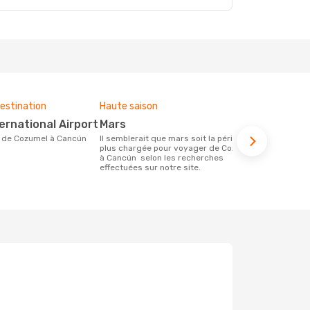
estination
Haute saison
Budget moy
ternational Airport
mars
276 €
ire de Cozumel à Cancún
Il semblerait que mars soit la période la
Le prix d'un billet d´avion Cozumel -
plus chargée pour voyager de Cozumel
Cancún chez
à Cancún selon les recherches
€, ce prix é
effectuées sur notre site.
mois