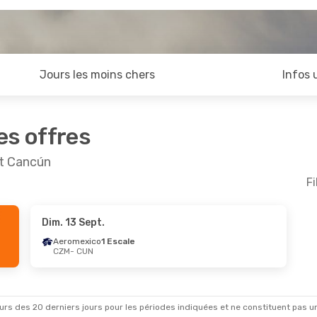
Jours les moins chers
Infos 
es offres
et Cancún
Fi
Dim. 13 Sept.
Aeromexico
1 Escale
CZM
- CUN
rs des 20 derniers jours pour les périodes indiquées et ne constituent pas un pri