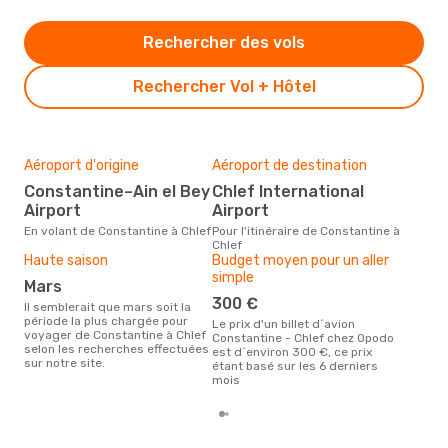
Rechercher des vols
Rechercher Vol + Hôtel
Aéroport d'origine
Aéroport de destination
Mei
rés
Constantine–Ain el Bey
Chlef International
ma
Airport
Airport
Selon des données en temps
En volant de Constantine à Chlef
Pour l'itinéraire de Constantine à
réel
Chlef
popu
Haute saison
Budget moyen pour un aller
rése
simple
mars
dest
dép
300 €
Il semblerait que mars soit la
période la plus chargée pour
Le prix d'un billet d´avion
voyager de Constantine à Chlef
Constantine - Chlef chez Opodo
selon les recherches effectuées
est d´environ 300 €, ce prix
sur notre site.
étant basé sur les 6 derniers
mois