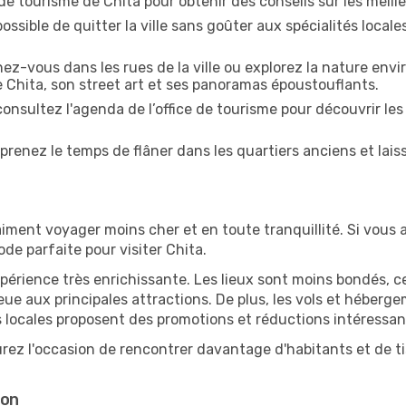
e de tourisme de Chita pour obtenir des conseils sur les meille
ossible de quitter la ville sans goûter aux spécialités local
z-vous dans les rues de la ville ou explorez la nature envi
e Chita, son street art et ses panoramas époustouflants.
onsultez l'agenda de l’office de tourisme pour découvrir les
prenez le temps de flâner dans les quartiers anciens et lais
iment voyager moins cher et en toute tranquillité. Si vous a
iode parfaite pour visiter Chita.
périence très enrichissante. Les lieux sont moins bondés, c
ueue aux principales attractions. De plus, les vols et héber
 locales proposent des promotions et réductions intéressan
urez l'occasion de rencontrer davantage d'habitants et de ti
son