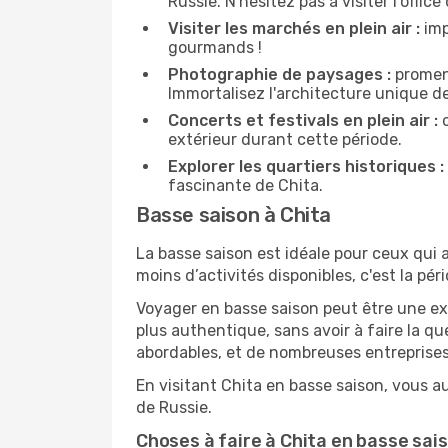
Russie. N'hésitez pas à visiter l'offic
Visiter les marchés en plein air :
imp
gourmands !
Photographie de paysages :
promene
Immortalisez l'architecture unique d
Concerts et festivals en plein air :
c
extérieur durant cette période.
Explorer les quartiers historiques :
fascinante de Chita.
Basse saison à Chita
La basse saison est idéale pour ceux qui a
moins d’activités disponibles, c'est la pér
Voyager en basse saison peut être une ex
plus authentique, sans avoir à faire la q
abordables, et de nombreuses entreprises
En visitant Chita en basse saison, vous a
de Russie.
Choses à faire à Chita en basse sai