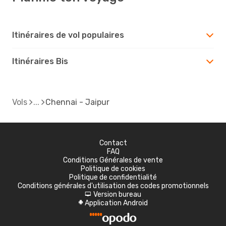
Itinéraires de vol populaires
Itinéraires Bis
Vols
Chennai - Jaipur
Contact
FAQ
Conditions Générales de vente
Politique de cookies
Politique de confidentialité
Conditions générales d'utilisation des codes promotionnels
Version bureau
d
Application Android
A