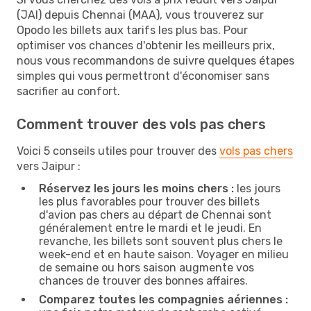
(JAI) depuis Chennai (MAA), vous trouverez sur
Opodo les billets aux tarifs les plus bas. Pour
optimiser vos chances d'obtenir les meilleurs prix,
nous vous recommandons de suivre quelques étapes
simples qui vous permettront d'économiser sans
sacrifier au confort.
Comment trouver des vols pas chers
Voici 5 conseils utiles pour trouver des
vols pas chers
vers Jaipur :
Réservez les jours les moins chers :
les jours
les plus favorables pour trouver des billets
d'avion pas chers au départ de Chennai sont
généralement entre le mardi et le jeudi. En
revanche, les billets sont souvent plus chers le
week-end et en haute saison. Voyager en milieu
de semaine ou hors saison augmente vos
chances de trouver des bonnes affaires.
Comparez toutes les compagnies aériennes :