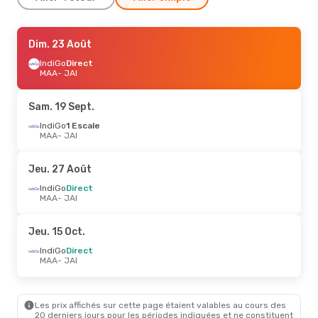
Ven. 28 Août
Dim. 23 Août
- Lun. 31 Août
IndiGo
IndiGo
Direct
Direct
MAA
MAA
- JAI
- JAI
IndiGo
Direct
JAI
- MAA
Sam. 19 Sept.
Mer. 19 Août
IndiGo
1 Escale
- Mer. 26 Août
MAA
- JAI
IndiGo
Direct
MAA
- JAI
IndiGo
1 Escale
Jeu. 27 Août
JAI
- MAA
IndiGo
Direct
MAA
- JAI
Jeu. 15 Oct.
IndiGo
Direct
MAA
- JAI
Les prix affichés sur cette page étaient valables au cours des
20 derniers jours pour les périodes indiquées et ne constituent