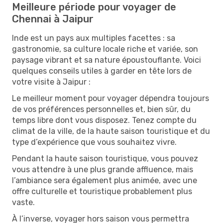
Meilleure période pour voyager de
Chennai à Jaipur
Inde est un pays aux multiples facettes : sa
gastronomie, sa culture locale riche et variée, son
paysage vibrant et sa nature époustouflante. Voici
quelques conseils utiles à garder en tête lors de
votre visite à Jaipur :
Le meilleur moment pour voyager dépendra toujours
de vos préférences personnelles et, bien sûr, du
temps libre dont vous disposez. Tenez compte du
climat de la ville, de la haute saison touristique et du
type d’expérience que vous souhaitez vivre.
Pendant la haute saison touristique, vous pouvez
vous attendre à une plus grande affluence, mais
l’ambiance sera également plus animée, avec une
offre culturelle et touristique probablement plus
vaste.
À l’inverse, voyager hors saison vous permettra