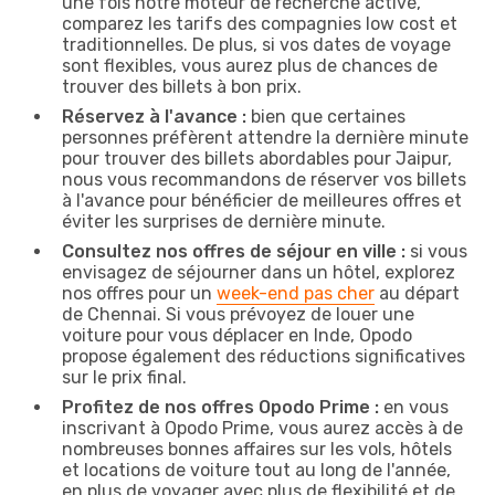
une fois notre moteur de recherche activé,
comparez les tarifs des compagnies low cost et
traditionnelles. De plus, si vos dates de voyage
sont flexibles, vous aurez plus de chances de
trouver des billets à bon prix.
Réservez à l'avance :
bien que certaines
personnes préfèrent attendre la dernière minute
pour trouver des billets abordables pour Jaipur,
nous vous recommandons de réserver vos billets
à l'avance pour bénéficier de meilleures offres et
éviter les surprises de dernière minute.
Consultez nos offres de séjour en ville :
si vous
envisagez de séjourner dans un hôtel, explorez
nos offres pour un
week-end pas cher
au départ
de Chennai. Si vous prévoyez de louer une
voiture pour vous déplacer en Inde, Opodo
propose également des réductions significatives
sur le prix final.
Profitez de nos offres Opodo Prime :
en vous
inscrivant à Opodo Prime, vous aurez accès à de
nombreuses bonnes affaires sur les vols, hôtels
et locations de voiture tout au long de l'année,
en plus de voyager avec plus de flexibilité et de