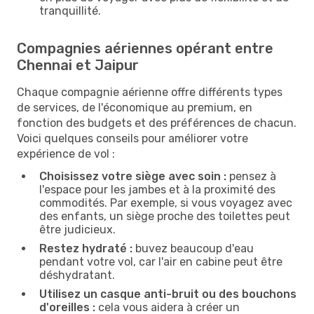
tranquillité.
Compagnies aériennes opérant entre
Chennai et Jaipur
Chaque compagnie aérienne offre différents types
de services, de l'économique au premium, en
fonction des budgets et des préférences de chacun.
Voici quelques conseils pour améliorer votre
expérience de vol :
Choisissez votre siège avec soin :
pensez à
l'espace pour les jambes et à la proximité des
commodités. Par exemple, si vous voyagez avec
des enfants, un siège proche des toilettes peut
être judicieux.
Restez hydraté :
buvez beaucoup d'eau
pendant votre vol, car l'air en cabine peut être
déshydratant.
Utilisez un casque anti-bruit ou des bouchons
d'oreilles :
cela vous aidera à créer un