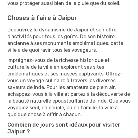
vous protéger aussi bien de la pluie que du soleil.
Choses à faire à Jaipur
Découvrez le dynamisme de Jaipur et son offre
d’activités pour tous les goûts. De son histoire
ancienne à ses monuments emblématiques, cette
ville a de quoi ravir tous les voyageurs.
Imprégnez-vous de la richesse historique et
culturelle de la ville en explorant ses sites
emblématiques et ses musées captivants. Offrez-
vous un voyage culinaire à travers les diverses
saveurs de Inde. Pour les amateurs de plein air,
échappez-vous à la ville et partez à la découverte de
la beauté naturelle époustouflante de Inde. Que vous
voyagiez seul, en couple, ou en famille, la ville a
quelque chose à offrir à chacun.
Combien de jours sont idéaux pour visiter
Jaipur ?