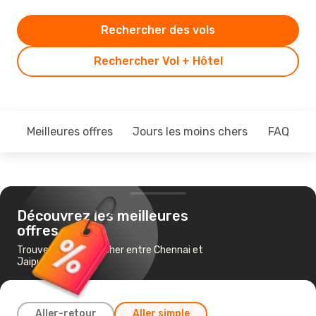
Rechercher des vols
Rechercher Vol + Hôtel
Meilleures offres
Jours les moins chers
FAQ
Découvrez les meilleures
offres
Trouvez un vol pas cher entre Chennai et
Jaipur
Aller-retour
Aller simple