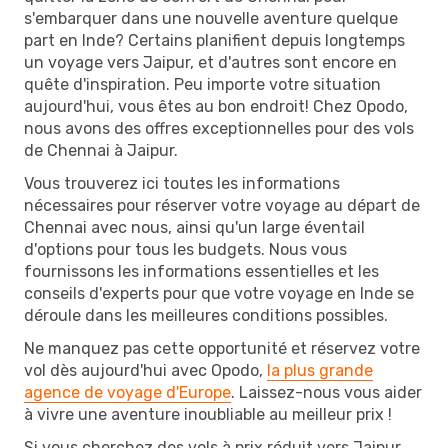
s'embarquer dans une nouvelle aventure quelque
part en Inde? Certains planifient depuis longtemps
un voyage vers Jaipur, et d'autres sont encore en
quête d'inspiration. Peu importe votre situation
aujourd'hui, vous êtes au bon endroit! Chez Opodo,
nous avons des offres exceptionnelles pour des vols
de Chennai à Jaipur.
Vous trouverez ici toutes les informations
nécessaires pour réserver votre voyage au départ de
Chennai avec nous, ainsi qu'un large éventail
d'options pour tous les budgets. Nous vous
fournissons les informations essentielles et les
conseils d'experts pour que votre voyage en Inde se
déroule dans les meilleures conditions possibles.
Ne manquez pas cette opportunité et réservez votre
vol dès aujourd'hui avec Opodo,
la plus grande
agence de voyage d'Europe
. Laissez-nous vous aider
à vivre une aventure inoubliable au meilleur prix !
Si vous cherchez des vols à prix réduit vers Jaipur