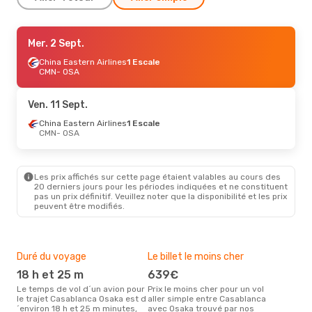
Sam. 15 Août
Mer. 2 Sept.
- Sam. 22 Août
Gulf Air
China Eastern Airlines
3 Escales
1 Escale
CMN
CMN
- OSA
- OSA
Shanghai Airlines
1 Escale
OSA
- CMN
Ven. 11 Sept.
Sam. 17 Oct.
China Eastern Airlines
- Sam. 24 Oct.
1 Escale
CMN
- OSA
Qatar Airways
1 Escale
CMN
- OSA
Shanghai Airlines
1 Escale
OSA
- CMN
Les prix affichés sur cette page étaient valables au cours des
20 derniers jours pour les périodes indiquées et ne constituent
pas un prix définitif. Veuillez noter que la disponibilité et les prix
Sam. 19 Sept.
- Sam. 26 Sept.
peuvent être modifiés.
Emirates
1 Escale
CMN
- OSA
Emirates
1 Escale
OSA
- CMN
Duré du voyage
Le billet le moins cher
Hau
18 h et 25 m
639€
m
Le temps de vol d´un avion pour
Prix le moins cher pour un vol
Il semblerait que mars soit la
le trajet Casablanca Osaka est d
aller simple entre Casablanca
péri
´environ 18 h et 25 m minutes,
avec Osaka trouvé par nos
voy