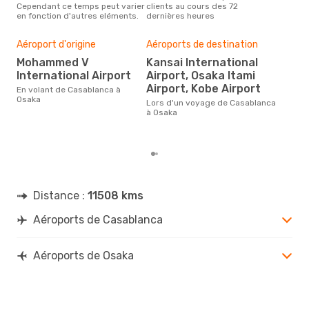
Cependant ce temps peut varier
clients au cours des 72
selo
en fonction d'autres eléments.
dernières heures
sur 
Mei
Aéroport d'origine
Aéroports de destination
rés
Mohammed V
Kansai International
o
International Airport
Airport, Osaka Itami
Selon des données en temps
Airport, Kobe Airport
En volant de Casablanca à
réel
Osaka
popu
Lors d'un voyage de Casablanca
rése
à Osaka
dest
dép
Distance :
11508 kms
Aéroports de Casablanca
Aéroports de Osaka